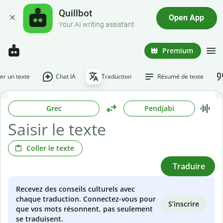
Quillbot
Open App
Your AI writing assistant
Premium
r un texte
Chat IA
Traduction
Résumé de texte
Grec
Pendjabi
Coller le texte
Traduire
Recevez des conseils culturels avec
chaque traduction. Connectez-vous pour
S’inscrire
que vos mots résonnent, pas seulement
se traduisent.