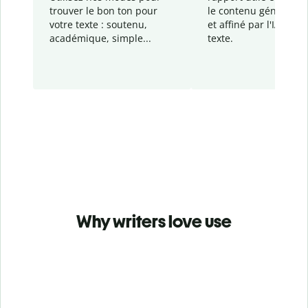
trouver le bon ton pour
le contenu généré
par
votre texte : soutenu,
et affiné par l'IA dans
académique, simple...
texte.
Why writers love use