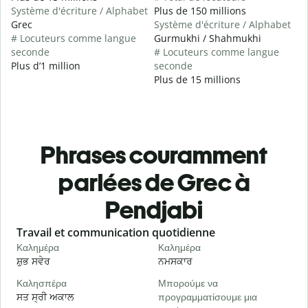
Système d'écriture / Alphabet
Plus de 150 millions
Grec
Système d'écriture / Alphabet
# Locuteurs comme langue
Gurmukhi / Shahmukhi
seconde
# Locuteurs comme langue
Plus d’1 million
seconde
Plus de 15 millions
Phrases couramment
parlées de Grec à
Pendjabi
Slide 1 of 6
Travail et communication quotidienne
S
Καλημέρα
Καλημέρα
Γ
ਸ਼ੁਭ ਸਵੇਰ
ਨਮਸਕਾਰ
ਹ
Καλησπέρα
Μπορούμε να
Τ
ਸਤ ਸ੍ਰੀ ਅਕਾਲ
προγραμματίσουμε μια
ਮ