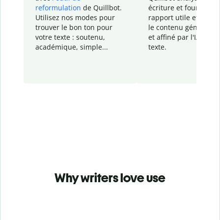
reformulation
de Quillbot.
écriture et fournit un
Utilisez nos modes pour
rapport
utile et détail
trouver le bon ton pour
le contenu généré
par
votre texte : soutenu,
et affiné par l'IA dans
académique, simple...
texte.
Why writers love use