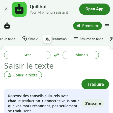
Quillbot
Open App
Your AI writing assistant
Premium
r un texte
Chat IA
Traduction
Résumé de texte
Grec
Polonais
Coller le texte
Traduire
Recevez des conseils culturels avec
chaque traduction. Connectez-vous pour
S’inscrire
que vos mots résonnent, pas seulement
se traduisent.