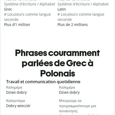
Système d'écriture / Alphabet
Système d'écriture / Alphabet
Grec
Latin
# Locuteurs comme langue
# Locuteurs comme langue
seconde
seconde
Plus d’1 million
Plus de 2 millions
Phrases couramment
parlées de Grec à
Polonais
Slide 1 of 6
Travail et communication quotidienne
S
Καλημέρα
Καλημέρα
Γ
Dzień dobry
Dzień dobry
C
Καλησπέρα
Μπορούμε να
Τ
Dobry wieczór
προγραμματίσουμε μια
N
συνάντηση;
Κ