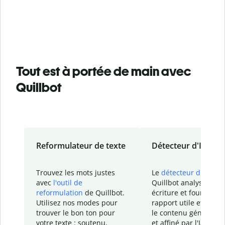
Tout est à portée de main avec
Quillbot
Reformulateur de texte
Détecteur d'IA
Trouvez les mots justes
Le
détecteur d'IA
de
avec
l'outil de
Quillbot analyse votr
reformulation
de Quillbot.
écriture et fournit un
Utilisez nos modes pour
rapport
utile et détail
trouver le bon ton pour
le contenu généré
par
votre texte : soutenu,
et affiné par l'IA dans