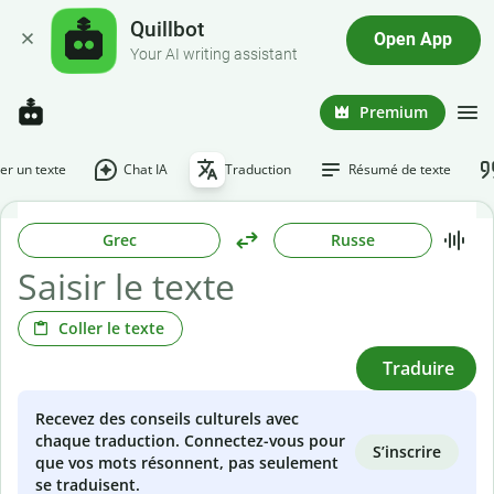
Quillbot
Open App
Your AI writing assistant
Premium
r un texte
Chat IA
Traduction
Résumé de texte
Grec
Russe
Coller le texte
Traduire
Recevez des conseils culturels avec
chaque traduction. Connectez-vous pour
S’inscrire
que vos mots résonnent, pas seulement
se traduisent.