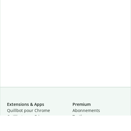
Extensions & Apps
Premium
Quillbot pour Chrome
Abonnements
Quillbot pour Edge
Tarifs
Quillbot pour Safari
Pour les entreprises
Quillbot pour Android
Affiliation