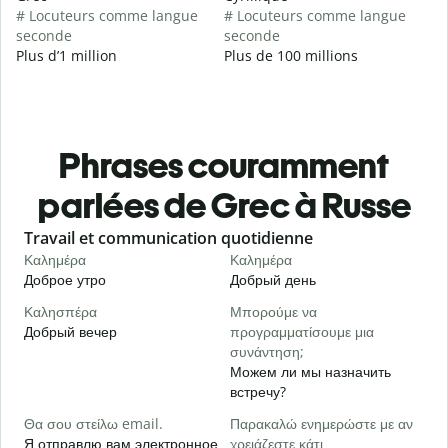
# Locuteurs comme langue
# Locuteurs comme langue
seconde
seconde
Plus d’1 million
Plus de 100 millions
Phrases couramment
parlées de Grec à Russe
Slide 1 of 6
Travail et communication quotidienne
S
Καλημέρα
Καλημέρα
Γ
Доброе утро
Добрый день
П
Καλησπέρα
Μπορούμε να
Τ
Добрый вечер
προγραμματίσουμε μια
М
συνάντηση;
Κ
Можем ли мы назначить
Д
встречу?
Κ
Θα σου στείλω email.
Παρακαλώ ενημερώστε με αν
П
Я отправлю вам электронное
χρειάζεστε κάτι