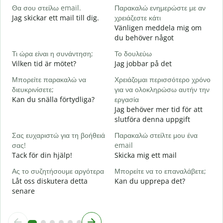
Θα σου στείλω email.
Παρακαλώ ενημερώστε με αν
Κ
Jag skickar ett mail till dig.
χρειάζεστε κάτι
D
Vänligen meddela mig om
du behöver något
Ν
J
Τι ώρα είναι η συνάντηση;
Το δουλεύω
Vilken tid är mötet?
Jag jobbar på det
Α
A
Μπορείτε παρακαλώ να
Χρειάζομαι περισσότερο χρόνο
διευκρινίσετε;
για να ολοκληρώσω αυτήν την
Π
Kan du snälla förtydliga?
εργασία
ξ
Jag behöver mer tid för att
V
slutföra denna uppgift
Σας ευχαριστώ για τη βοήθειά
Παρακαλώ στείλτε μου ένα
σας!
email
Tack för din hjälp!
Skicka mig ett mail
Ας το συζητήσουμε αργότερα
Μπορείτε να το επαναλάβετε;
Låt oss diskutera detta
Kan du upprepa det?
senare