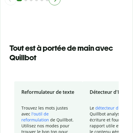
Tout est à portée de main avec
Quillbot
Reformulateur de texte
Détecteur d'IA
Trouvez les mots justes
Le
détecteur d'IA
de
avec
l'outil de
Quillbot analyse votr
reformulation
de Quillbot.
écriture et fournit un
Utilisez nos modes pour
rapport
utile et détail
trouver le bon ton pour
le contenu généré
par