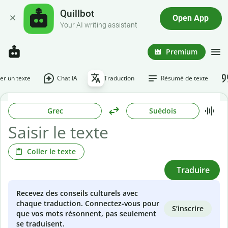
Quillbot
Open App
Your AI writing assistant
Premium
r un texte
Chat IA
Traduction
Résumé de texte
Grec
Suédois
Coller le texte
Traduire
Recevez des conseils culturels avec
chaque traduction. Connectez-vous pour
S’inscrire
que vos mots résonnent, pas seulement
se traduisent.