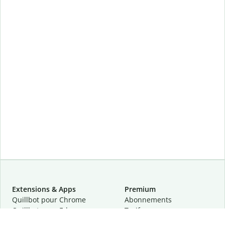
Extensions & Apps
Premium
Quillbot pour Chrome
Abonnements
Quillbot pour Edge
Tarifs
Quillbot pour Safari
Pour les entreprises