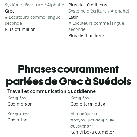
Système d'écriture / Alphabet
Plus de 10 millions
Grec
Système d'écriture / Alphabet
# Locuteurs comme langue
Latin
seconde
# Locuteurs comme langue
Plus d’1 million
seconde
Plus de 3 millions
Phrases couramment
parlées de Grec à Suédois
Slide 1 of 6
Travail et communication quotidienne
S
Καλημέρα
Καλημέρα
Γ
God morgon
God eftermiddag
H
Καλησπέρα
Μπορούμε να
Τ
God afton
προγραμματίσουμε μια
J
συνάντηση;
Κ
Kan vi boka ett möte?
G