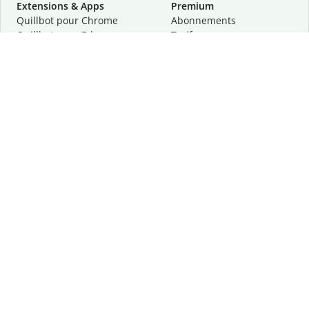
Extensions & Apps
Premium
Quillbot pour Chrome
Abonnements
Quillbot pour Edge
Tarifs
Quillbot pour Safari
Pour les entreprises
Quillbot pour Android
Affiliation
Quillbot
pour
iOS
Demander une démo
Quillbot pour Windows
Quillbot pour macOS
Quillbot pour Word
Outils
Entreprise
Outils de rédaction
À propos
Correction linguistique
Confidentialité
Citation et originalité
Carrière
Outils d'IA
Centre d'aide
Outils PDF
Contactez-nous
Outils d'image
Ressources
Autres outils
Outils PDF
Qui sommes-nous ?