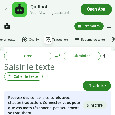
Quillbot
Open App
Your AI writing assistant
Premium
r un texte
Chat IA
Traduction
Résumé de texte
Grec
Ukrainien
Coller le texte
Traduire
Recevez des conseils culturels avec
chaque traduction. Connectez-vous pour
S’inscrire
que vos mots résonnent, pas seulement
se traduisent.