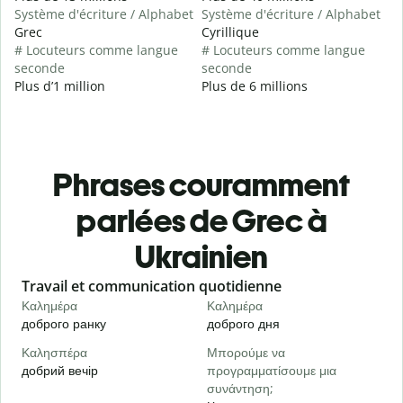
Système d'écriture / Alphabet
Système d'écriture / Alphabet
Grec
Cyrillique
# Locuteurs comme langue
# Locuteurs comme langue
seconde
seconde
Plus d’1 million
Plus de 6 millions
Phrases couramment
parlées de Grec à
Ukrainien
Slide 1 of 6
Travail et communication quotidienne
S
Καλημέρα
Καλημέρα
Γ
доброго ранку
доброго дня
П
Καλησπέρα
Μπορούμε να
Τ
добрий вечір
προγραμματίσουμε μια
М
συνάντηση;
Κ