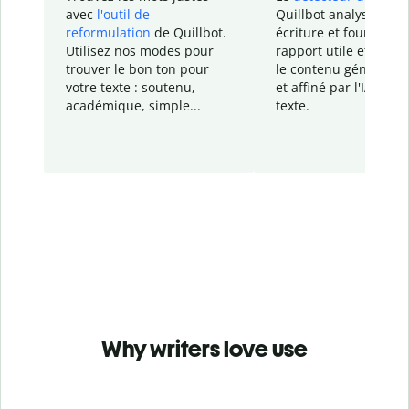
avec
l'outil de
Quillbot analyse votr
reformulation
de Quillbot.
écriture et fournit un
Utilisez nos modes pour
rapport
utile et détail
trouver le bon ton pour
le contenu généré
par
votre texte : soutenu,
et affiné par l'IA dans
académique, simple...
texte.
Why writers love use