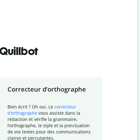
Quillbot
Correcteur d
’
orthographe
Résumer
Bien écrit ? Oh oui. Le
correcteur
Besoin de r
d
’
orthographe
vous assiste dans la
simplifier v
rédaction et vérifie la grammaire,
vos travaux
l
’
orthographe, le style et la ponctuation
résumé de t
de vos textes pour des communications
tâche et vo
claires et percutantes.
claire des 