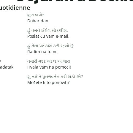
uotidienne
શુભ બપોર
Dobar dan
હું તમને ઈમેલ મોકલીશ.
Poslat ću vam e-mail.
હું તેના પર કામ કરી રહ્યો છું
Radim na tome
ે
તમારી મદદ બદલ આભાર!
zadatak
Hvala vam na pomoći!
શું તમે તે પુનરાવર્તન કરી શકો છો?
Možete li to ponoviti?