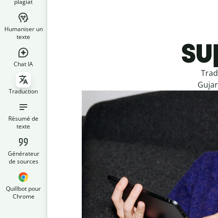
plagiat
Humaniser un
su
texte
Chat IA
Trad
Gujar
Traduction
Résumé de
texte
Générateur
de sources
Quillbot pour
Chrome