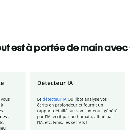
ut est à portée de main avec 
te
Détecteur IA
 vous
Le
détecteur IA
Quillbot analyse vos
 à
écrits en profondeur et fournit un
es
rapport
détaillé sur son contenu : généré
des :
par l
’
IA, écrit par un humain, affiné par
tc.
l
’
IA, etc. Finis, les secrets !
jeu