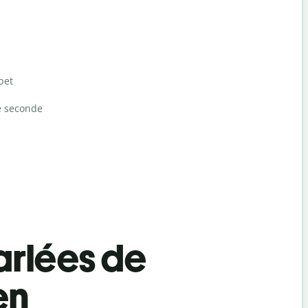
bet
e seconde
rlées de
en