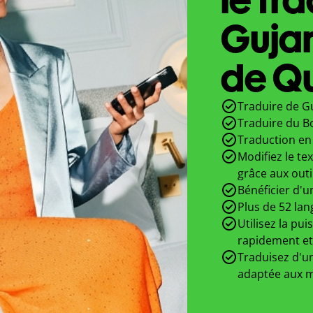
Gujar
de Qu
Traduire de Gu
Traduire du B
Traduction en 
Modifiez le te
grâce aux outi
Bénéficier d'u
Plus de 52 lan
Utilisez la pui
rapidement et
Traduisez d'un
adaptée aux m