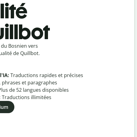
ité
illbot
 du Bosnien vers
alité de Quillbot.
l'IA:
Traductions rapides et précises
, phrases et paragraphes
Plus de
52
langues disponibles
:
Traductions illimitées
mium