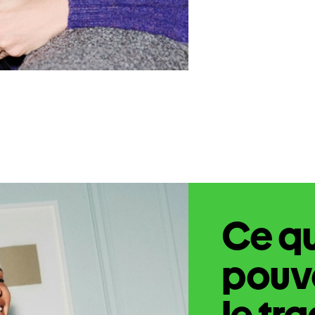
Ce q
pouve
le tr