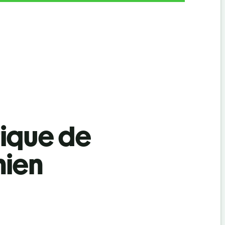
tique de
nien