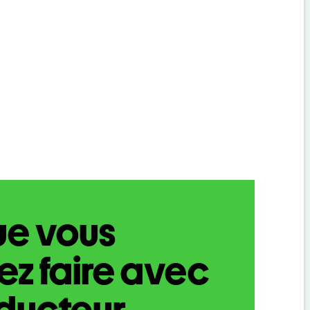
ue vous
z faire avec
aducteur