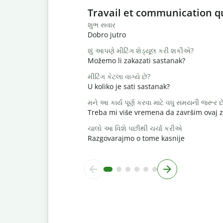
Slide 1 of 6
Travail et communication q
શુભ સવાર
Dobro jutro
શું આપણે મીટિંગ શેડ્યૂલ કરી શકીએ?
Možemo li zakazati sastanak?
મીટિંગ કેટલા વાગ્યે છે?
U koliko je sati sastanak?
મને આ કાર્ય પૂર્ણ કરવા માટે વધુ સમયની જરૂર છ
Treba mi više vremena da završim ovaj 
ચાલો આ વિશે પછીથી ચર્ચા કરીએ
Razgovarajmo o tome kasnije