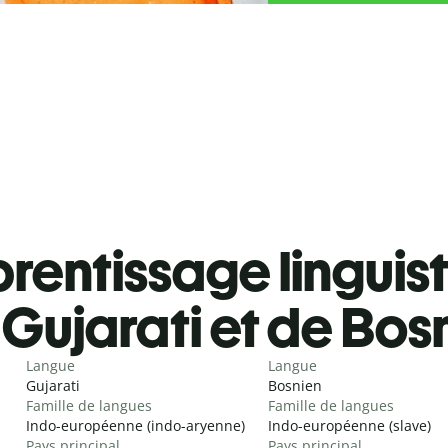
rentissage linguis
Gujarati et de Bos
Langue
Langue
Gujarati
Bosnien
Famille de langues
Famille de langues
Indo-européenne (indo-aryenne)
Indo-européenne (slave)
Pays principal
Pays principal