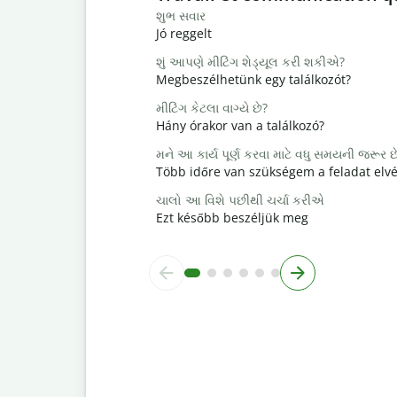
શુભ સવાર
Jó reggelt
શું આપણે મીટિંગ શેડ્યૂલ કરી શકીએ?
Megbeszélhetünk egy találkozót?
મીટિંગ કેટલા વાગ્યે છે?
Hány órakor van a találkozó?
મને આ કાર્ય પૂર્ણ કરવા માટે વધુ સમયની જરૂર છ
Több időre van szükségem a feladat elv
ચાલો આ વિશે પછીથી ચર્ચા કરીએ
Ezt később beszéljük meg