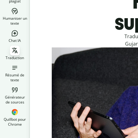
plagiat
su
Humaniser un
texte
Tradu
Chat IA
Gujar
Traduction
Résumé de
texte
Générateur
de sources
Quillbot pour
Chrome