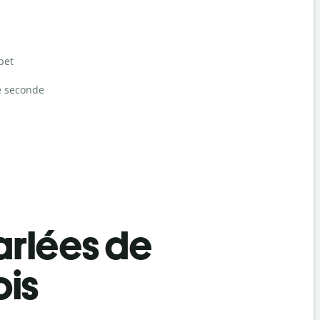
bet
e seconde
rlées de
ois
Salutat