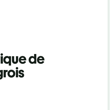
tique de
grois