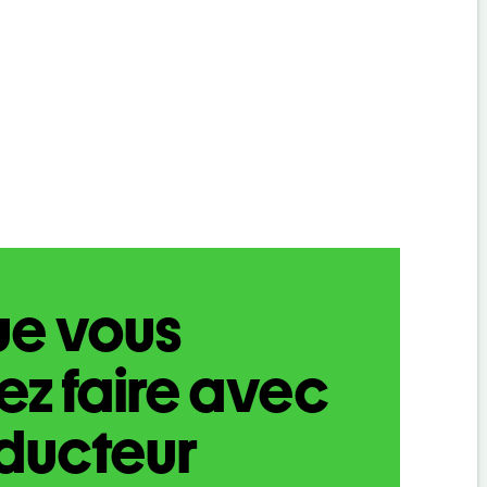
ue vous
z faire avec
aducteur