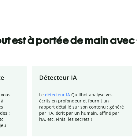
ut est à portée de main avec 
te
Détecteur IA
 vous
Le
détecteur IA
Quillbot analyse vos
 à
écrits en profondeur et fournit un
es
rapport
détaillé sur son contenu : généré
des :
par l
’
IA, écrit par un humain, affiné par
tc.
l
’
IA, etc. Finis, les secrets !
jeu