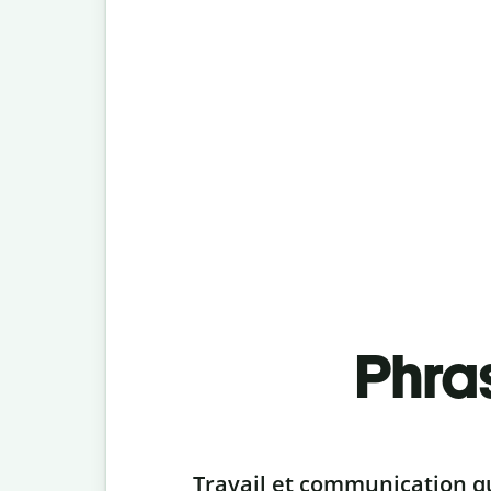
Phra
Slide 1 of 6
Travail et communication q