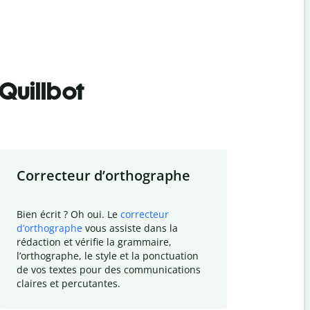
Quillbot
Correcteur d
’
orthographe
Résumer
Bien écrit ? Oh oui. Le
correcteur
Besoin de r
d
’
orthographe
vous assiste dans la
simplifier v
rédaction et vérifie la grammaire,
vos travaux
l
’
orthographe, le style et la ponctuation
résumé de t
de vos textes pour des communications
tâche et vo
claires et percutantes.
claire des 
communicat