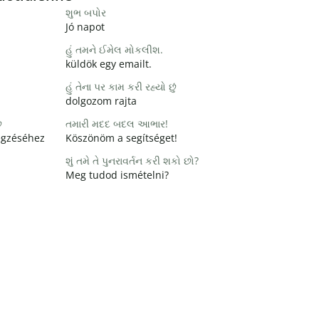
શુભ બપોર
Jó napot
હું તમને ઈમેલ મોકલીશ.
küldök egy emailt.
હું તેના પર કામ કરી રહ્યો છું
dolgozom rajta
ે
તમારી મદદ બદલ આભાર!
égzéséhez
Köszönöm a segítséget!
શું તમે તે પુનરાવર્તન કરી શકો છો?
Meg tudod ismételni?