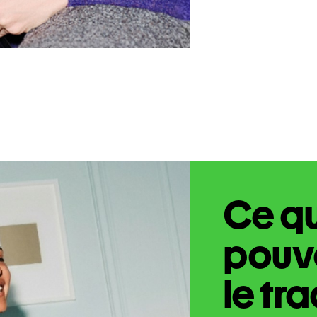
Ce q
pouve
le tr