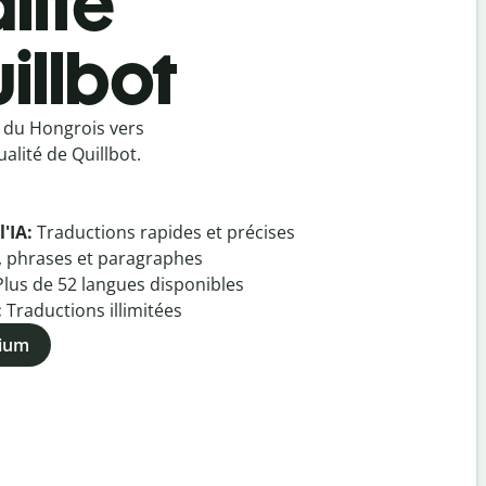
lité
illbot
 du Hongrois vers
alité de Quillbot.
l'IA:
Traductions rapides et précises
, phrases et paragraphes
Plus de
52
langues disponibles
:
Traductions illimitées
mium