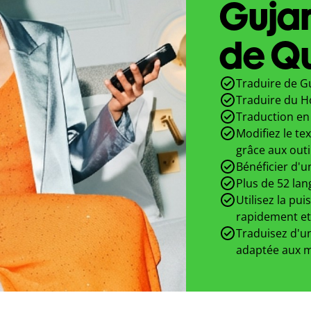
Gujar
de Qu
Traduire de Gu
Traduire du H
Traduction en 
Modifiez le te
grâce aux outi
Bénéficier d'u
Plus de 52 lan
Utilisez la pui
rapidement et
Traduisez d'un
adaptée aux m