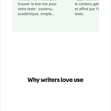
trouver le bon ton pour
le contenu généré
par
votre texte : soutenu,
et affiné par l'IA dans
académique, simple...
texte.
Why writers love use