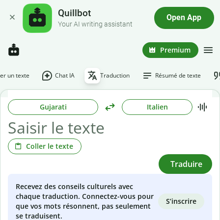
Quillbot
Open App
Your AI writing assistant
Premium
r un texte
Chat IA
Traduction
Résumé de texte
Gujarati
Italien
Coller le texte
Traduire
Recevez des conseils culturels avec
chaque traduction. Connectez-vous pour
S’inscrire
que vos mots résonnent, pas seulement
se traduisent.