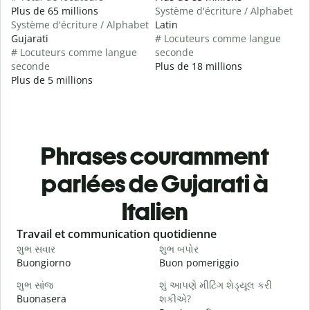
Plus de 65 millions
Système d'écriture / Alphabet
Système d'écriture / Alphabet
Latin
Gujarati
# Locuteurs comme langue
# Locuteurs comme langue
seconde
seconde
Plus de 18 millions
Plus de 5 millions
Phrases couramment
parlées de Gujarati à
Italien
Slide 1 of 6
Travail et communication quotidienne
S
શુભ સવાર
શુભ બપોર
હ
Buongiorno
Buon pomeriggio
C
શુભ સાંજ
શું આપણે મીટિંગ શેડ્યૂલ કરી
મ
Buonasera
શકીએ?
M