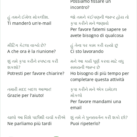
Possiamo fissare un
શ
incontro?
B
હું તમને ઈમેલ મોકલીશ.
જો તમને કંઈપણની જરૂર હોય તો
ત
Ti manderò un'e-mail
કૃપા કરીને મને જણાવો
P
Per favore fatemi sapere se
avete bisogno di qualcosa
હ
S
મીટિંગ કેટલા વાગ્યે છે?
હું તેના પર કામ કરી રહ્યો છું
A che ora è la riunione?
Ci sto lavorando
ગ
A
શું તમે કૃપા કરીને સ્પષ્ટતા કરી
મને આ કાર્ય પૂર્ણ કરવા માટે વધુ
શકશો?
સમયની જરૂર છે
સ
Potresti per favore chiarire?
Ho bisogno di più tempo per
D
completare questa attività
v
તમારી મદદ બદલ આભાર!
કૃપા કરીને મને એક ઇમેઇલ
Grazie per l'aiuto!
મોકલો
Per favore mandami una
email
ચાલો આ વિશે પછીથી ચર્ચા કરીએ
શું તમે તે પુનરાવર્તન કરી શકો છો?
Ne parliamo più tardi
Puoi ripeterlo?