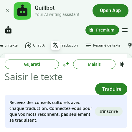
Quillbot
Open App
Your AI writing assistant
Premium
r un texte
Chat IA
Traduction
Résumé de texte
Gujarati
Malais
Traduire
Recevez des conseils culturels avec
chaque traduction. Connectez-vous pour
S’inscrire
que vos mots résonnent, pas seulement
se traduisent.