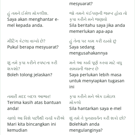
શ
mesyuarat?
S
હું તમને ઈમેલ મોકલીશ.
જો તમને કંઈપણની જરૂર હોય તો
p
Saya akan menghantar e-
કૃપા કરીને મને જણાવો
ત
mel kepada anda.
Sila beritahu saya jika anda
A
memerlukan apa-apa
હ
મીટિંગ કેટલા વાગ્યે છે?
હું તેના પર કામ કરી રહ્યો છું
Y
Pukul berapa mesyuarat?
Saya sedang
mengusahakannya
ગ
s
શું તમે કૃપા કરીને સ્પષ્ટતા કરી
મને આ કાર્ય પૂર્ણ કરવા માટે વધુ
શકશો?
સમયની જરૂર છે
સ
Boleh tolong jelaskan?
Saya perlukan lebih masa
D
untuk menyiapkan tugasan
ini
તમારી મદદ બદલ આભાર!
કૃપા કરીને મને એક ઇમેઇલ
Terima kasih atas bantuan
મોકલો
anda!
Sila hantarkan saya e-mel
ચાલો આ વિશે પછીથી ચર્ચા કરીએ
શું તમે તે પુનરાવર્તન કરી શકો છો?
Mari kita bincangkan ini
Bolehkah anda
kemudian
mengulanginya?