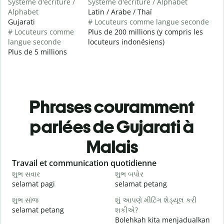
Système d'écriture /
Système d'écriture / Alphabet
Alphabet
Latin / Arabe / Thaï
Gujarati
# Locuteurs comme langue seconde
# Locuteurs comme
Plus de 200 millions (y compris les
langue seconde
locuteurs indonésiens)
Plus de 5 millions
Phrases couramment
parlées de Gujarati à
Malais
Slide 1 of 6
Travail et communication quotidienne
S
શુભ સવાર
શુભ બપોર
હ
selamat pagi
selamat petang
H
શુભ સાંજ
શું આપણે મીટિંગ શેડ્યૂલ કરી
મ
selamat petang
શકીએ?
n
Bolehkah kita menjadualkan