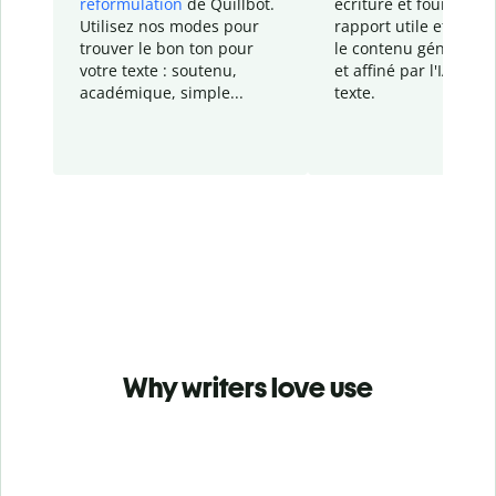
reformulation
de Quillbot.
écriture et fournit un
Utilisez nos modes pour
rapport
utile et détail
trouver le bon ton pour
le contenu généré
par
votre texte : soutenu,
et affiné par l'IA dans
académique, simple...
texte.
Why writers love use