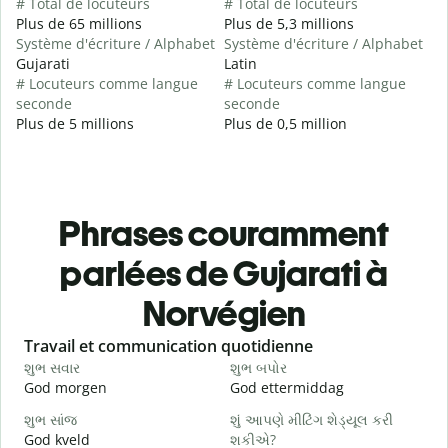
# Total de locuteurs
# Total de locuteurs
Plus de 65 millions
Plus de 5,3 millions
Système d'écriture / Alphabet
Système d'écriture / Alphabet
Gujarati
Latin
# Locuteurs comme langue
# Locuteurs comme langue
seconde
seconde
Plus de 5 millions
Plus de 0,5 million
Phrases couramment
parlées de Gujarati à
Norvégien
Slide 1 of 6
Travail et communication quotidienne
S
શુભ સવાર
શુભ બપોર
હ
God morgen
God ettermiddag
H
શુભ સાંજ
શું આપણે મીટિંગ શેડ્યૂલ કરી
મ
God kveld
શકીએ?
J