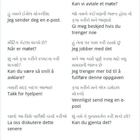
Kan vi avtale et møte?
શ
હું તમને ઈમેલ મોકલીશ.
જો તમને કંઈપણની જરૂર હોય તો
G
Jeg sender deg en e-post.
કૃપા કરીને મને જણાવો
ત
Gi meg beskjed hvis du
D
trenger noe
હ
મીટિંગ કેટલા વાગ્યે છે?
હું તેના પર કામ કરી રહ્યો છું
J
Når er møtet?
Jeg jobber med det
ગ
શું તમે કૃપા કરીને સ્પષ્ટતા કરી
મને આ કાર્ય પૂર્ણ કરવા માટે વધુ
A
શકશો?
સમયની જરૂર છે
Kan du være så snill å
Jeg trenger mer tid til å
સ
avklare?
fullføre denne oppgaven
H
h
તમારી મદદ બદલ આભાર!
કૃપા કરીને મને એક ઇમેઇલ
Takk for hjelpen!
મોકલો
Vennligst send meg en e-
post
ચાલો આ વિશે પછીથી ચર્ચા કરીએ
શું તમે તે પુનરાવર્તન કરી શકો છો?
La oss diskutere dette
Kan du gjenta det?
senere