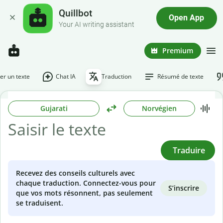
Quillbot
Open App
Your AI writing assistant
Premium
r un texte
Chat IA
Traduction
Résumé de texte
Gujarati
Norvégien
Traduire
Recevez des conseils culturels avec
chaque traduction. Connectez-vous pour
S’inscrire
que vos mots résonnent, pas seulement
se traduisent.