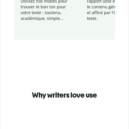
Utilisez nos modes pour
rapport
utile et détail
trouver le bon ton pour
le contenu généré
par
votre texte : soutenu,
et affiné par l'IA dans
académique, simple...
texte.
Why writers love use