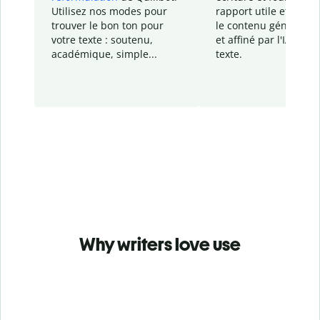
Utilisez nos modes pour
rapport
utile et détail
trouver le bon ton pour
le contenu généré
par
votre texte : soutenu,
et affiné par l'IA dans
académique, simple...
texte.
Why writers love use