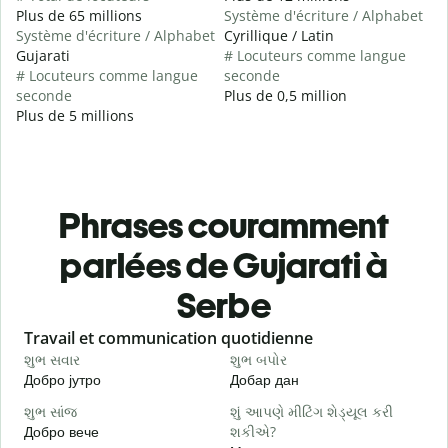
Plus de 65 millions
Système d'écriture / Alphabet
Système d'écriture / Alphabet
Cyrillique / Latin
Gujarati
# Locuteurs comme langue
# Locuteurs comme langue
seconde
seconde
Plus de 0,5 million
Plus de 5 millions
Phrases couramment
parlées de Gujarati à
Serbe
Slide 1 of 6
Travail et communication quotidienne
S
શુભ સવાર
શુભ બપોર
હ
Добро јутро
Добар дан
З
શુભ સાંજ
શું આપણે મીટિંગ શેડ્યૂલ કરી
મ
Добро вече
શકીએ?
З