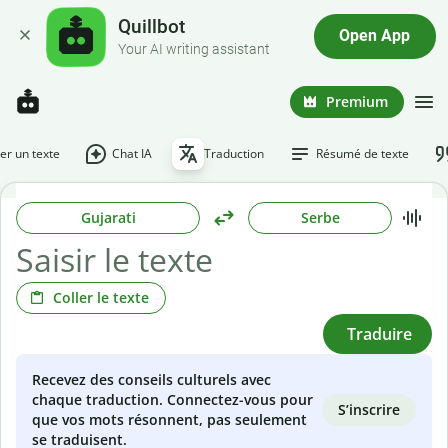
Quillbot
Open App
Your AI writing assistant
Premium
r un texte
Chat IA
Traduction
Résumé de texte
Gujarati
Serbe
Coller le texte
Traduire
Recevez des conseils culturels avec
chaque traduction. Connectez-vous pour
S’inscrire
que vos mots résonnent, pas seulement
se traduisent.