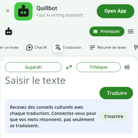
Quillbot
Open App
Your AI writing assistant
Premium
r un texte
Chat IA
Traduction
Résumé de texte
Gujarati
Tchèque
Traduire
Recevez des conseils culturels avec
chaque traduction. Connectez-vous pour
S’inscrire
que vos mots résonnent, pas seulement
se traduisent.