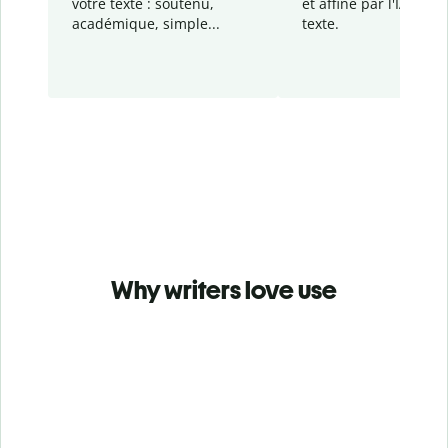
votre texte : soutenu,
et affiné par l'IA dans
académique, simple...
texte.
Why writers love use