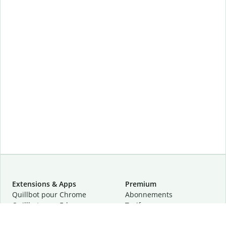
Extensions & Apps
Premium
Quillbot pour Chrome
Abonnements
Quillbot pour Edge
Tarifs
Quillbot pour Safari
Pour les entreprises