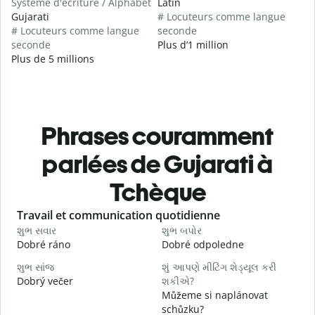
Système d'écriture / Alphabet
Latin
Gujarati
# Locuteurs comme langue
# Locuteurs comme langue
seconde
seconde
Plus d’1 million
Plus de 5 millions
Phrases couramment
parlées de Gujarati à
Tchèque
Slide 1 of 6
Travail et communication quotidienne
S
શુભ સવાર
શુભ બપોર
હ
Dobré ráno
Dobré odpoledne
A
શુભ સાંજ
શું આપણે મીટિંગ શેડ્યૂલ કરી
મ
Dobrý večer
શકીએ?
j
Můžeme si naplánovat
શ
schůzku?