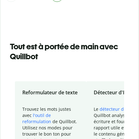
Tout est à portée de main avec
Quillbot
Reformulateur de texte
Détecteur d'IA
Trouvez les mots justes
Le
détecteur d'IA
de
avec
l'outil de
Quillbot analyse votr
reformulation
de Quillbot.
écriture et fournit un
Utilisez nos modes pour
rapport
utile et détail
trouver le bon ton pour
le contenu généré
par