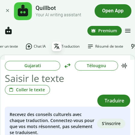
Quillbot
Open App
Your AI writing assistant
Premium
r un texte
Chat IA
Traduction
Résumé de texte
Gujarati
Télougou
Coller le texte
Traduire
Recevez des conseils culturels avec
chaque traduction. Connectez-vous pour
S’inscrire
que vos mots résonnent, pas seulement
se traduisent.