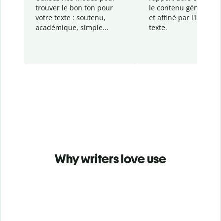
trouver le bon ton pour
le contenu généré
par
votre texte : soutenu,
et affiné par l'IA dans
académique, simple...
texte.
Why writers love use