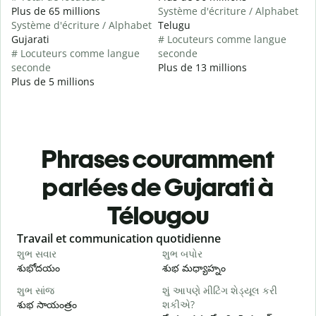
Plus de 65 millions
Système d'écriture / Alphabet
Système d'écriture / Alphabet
Telugu
Gujarati
# Locuteurs comme langue
# Locuteurs comme langue
seconde
seconde
Plus de 13 millions
Plus de 5 millions
Phrases couramment
parlées de Gujarati à
Télougou
Slide 1 of 6
Travail et communication quotidienne
S
શુભ સવાર
શુભ બપોર
હ
శుభోదయం
శుభ మధ్యాహ్నం
హ
શુભ સાંજ
શું આપણે મીટિંગ શેડ્યૂલ કરી
મ
శుభ సాయంత్రం
શકીએ?
న