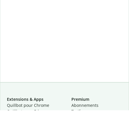
Extensions & Apps
Premium
Quillbot pour Chrome
Abonnements
Quillbot pour Edge
Tarifs
Quillbot pour Safari
Pour les entreprises
Quillbot pour Android
Affiliation