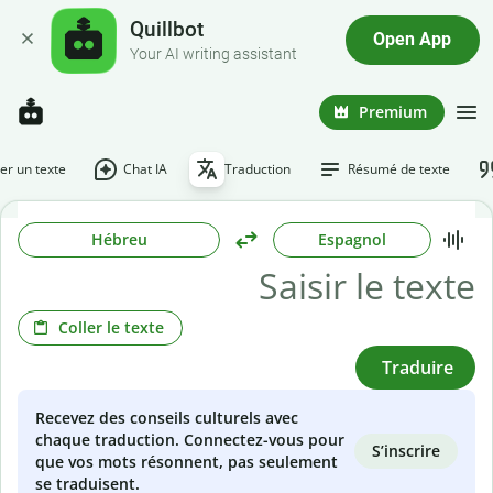
Quillbot
Open App
Your AI writing assistant
Premium
r un texte
Chat IA
Traduction
Résumé de texte
Hébreu
Espagnol
Coller le texte
Traduire
Recevez des conseils culturels avec
chaque traduction. Connectez-vous pour
S’inscrire
que vos mots résonnent, pas seulement
se traduisent.