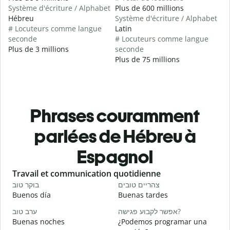
Système d'écriture / Alphabet
Plus de 600 millions
Hébreu
Système d'écriture / Alphabet
# Locuteurs comme langue
Latin
seconde
# Locuteurs comme langue
Plus de 3 millions
seconde
Plus de 75 millions
Phrases couramment
parlées de Hébreu à
Espagnol
Slide 1 of 6
Travail et communication quotidienne
S
י
צהריים טובים
בוקר טוב
Buenos día
Buenas tardes
H
א
אפשר לקבוע פגישה?
ערב טוב
Buenas noches
¿Podemos programar una
M