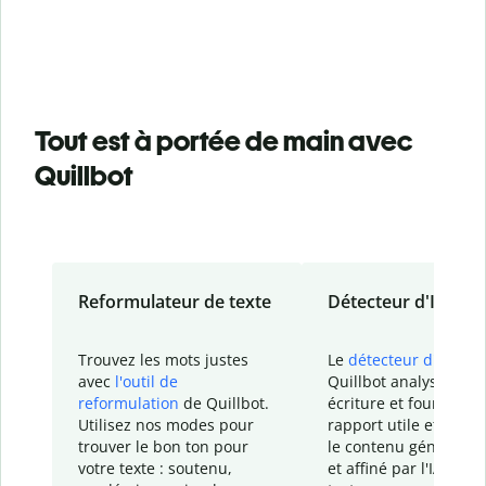
Tout est à portée de main avec
Quillbot
Reformulateur de texte
Détecteur d'IA
Trouvez les mots justes
Le
détecteur d'IA
de
avec
l'outil de
Quillbot analyse votr
reformulation
de Quillbot.
écriture et fournit un
Utilisez nos modes pour
rapport
utile et détail
trouver le bon ton pour
le contenu généré
par
votre texte : soutenu,
et affiné par l'IA dans