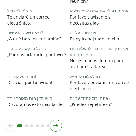
reunión?
ב
אשלח לך מייל.
אנא הודע לי אם אתה צריך משהו
B
Te enviaré un correo
Por favor, avísame si
n
electrónico.
necesitas algo
ן
באיזו שעה הפגישה?
אני עובד על זה
D
¿A qué hora es la reunión?
Estoy trabajando en ello
א
תוכל בבקשה להבהיר?
אני צריך עוד זמן כדי להשלים את
S
¿Podrías aclararlo, por favor?
המשימה הזו
ת
Necesito más tiempo para
A
acabar esta tarea.
נא לשלוח לי מייל
תודה על עזרתך!
¿
¡Gracias por tu ayuda!
Por favor, envíame un correo
c
electrónico
אתה יכול לחזור על זה?
בואו נדון בזה מאוחר יותר
Discutamos esto más tarde.
¿Puedes repetir eso?