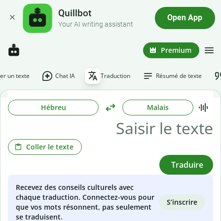
Quillbot
Open App
Your AI writing assistant
Premium
r un texte
Chat IA
Traduction
Résumé de texte
Hébreu
Malais
Coller le texte
Traduire
Recevez des conseils culturels avec
chaque traduction. Connectez-vous pour
S’inscrire
que vos mots résonnent, pas seulement
se traduisent.