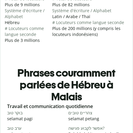
Plus de 9 millions
Plus de 82 millions
Système d'écriture /
Système d'écriture / Alphabet
Alphabet
Latin / Arabe / Thaï
Hébreu
# Locuteurs comme langue seconde
# Locuteurs comme
Plus de 200 millions (y compris les
langue seconde
locuteurs indonésiens)
Plus de 3 millions
Phrases couramment
parlées de Hébreu à
Malais
Slide 1 of 6
Travail et communication quotidienne
S
בוקר טוב
צהריים טובים
ש
selamat pagi
selamat petang
H
ערב טוב
אפשר לקבוע פגישה?
ש