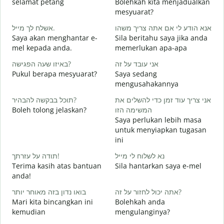
selamat petang
Bolehkah kita menjadualkan
n
mesyuarat?
ב
אשלח לך מייל.
אנא הודע לי אם אתה צריך משהו
S
Saya akan menghantar e-
Sila beritahu saya jika anda
p
mel kepada anda.
memerlukan apa-apa
א
באיזו שעה הפגישה?
אני עובד על זה
A
Pukul berapa mesyuarat?
Saya sedang
כ
mengusahakannya
Y
תוכל בבקשה להבהיר?
אני צריך עוד זמן כדי להשלים את
ל
Boleh tolong jelaskan?
המשימה הזו
s
Saya perlukan lebih masa
untuk menyiapkan tugasan
ini
D
תודה על עזרתך!
נא לשלוח לי מייל
Terima kasih atas bantuan
Sila hantarkan saya e-mel
anda!
בואו נדון בזה מאוחר יותר
אתה יכול לחזור על זה?
Mari kita bincangkan ini
Bolehkah anda
kemudian
mengulanginya?