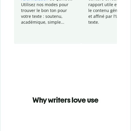
Utilisez nos modes pour
rapport
utile et détail
trouver le bon ton pour
le contenu généré
par
votre texte : soutenu,
et affiné par l'IA dans
académique, simple...
texte.
Why writers love use