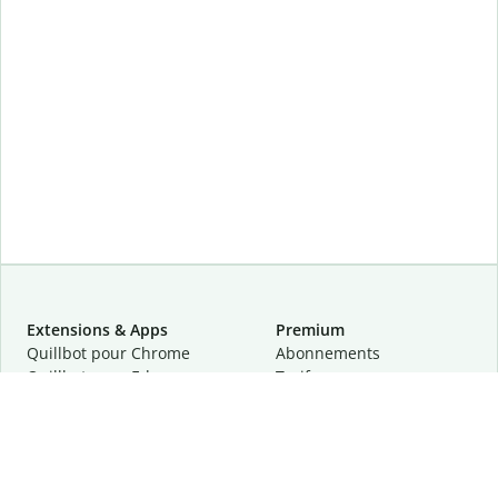
Extensions & Apps
Premium
Quillbot pour Chrome
Abonnements
Quillbot pour Edge
Tarifs
Quillbot pour Safari
Pour les entreprises
Quillbot pour Android
Affiliation
Quillbot
pour
iOS
Demander une démo
Quillbot pour Windows
Quillbot pour macOS