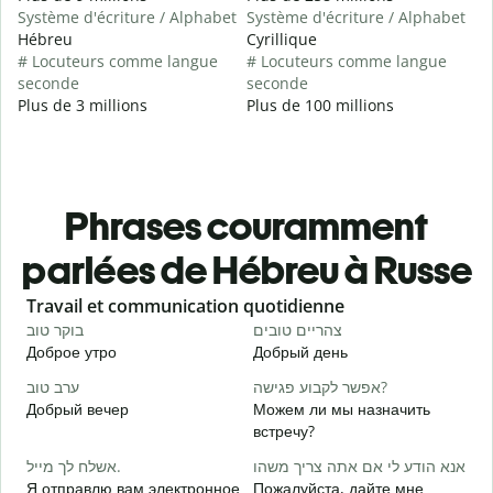
Système d'écriture / Alphabet
Système d'écriture / Alphabet
Hébreu
Cyrillique
# Locuteurs comme langue
# Locuteurs comme langue
seconde
seconde
Plus de 3 millions
Plus de 100 millions
Phrases couramment
parlées de Hébreu à Russe
Slide 1 of 6
Travail et communication quotidienne
S
י
צהריים טובים
בוקר טוב
Доброе утро
Добрый день
П
א
אפשר לקבוע פגישה?
ערב טוב
Добрый вечер
Можем ли мы назначить
М
встречу?
ב
אשלח לך מייל.
אנא הודע לי אם אתה צריך משהו
Д
Я отправлю вам электронное
Пожалуйста, дайте мне