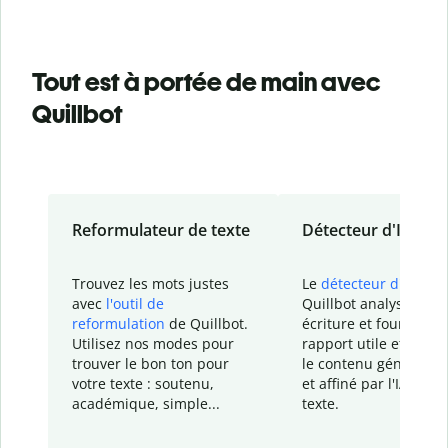
Tout est à portée de main avec
Quillbot
Reformulateur de texte
Détecteur d'IA
Trouvez les mots justes
Le
détecteur d'IA
de
avec
l'outil de
Quillbot analyse votr
reformulation
de Quillbot.
écriture et fournit un
Utilisez nos modes pour
rapport
utile et détail
trouver le bon ton pour
le contenu généré
par
votre texte : soutenu,
et affiné par l'IA dans
académique, simple...
texte.