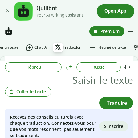
Quillbot
Open App
Your AI writing assistant
Premium
r un texte
Chat IA
Traduction
Résumé de texte
Hébreu
Russe
Coller le texte
Traduire
Recevez des conseils culturels avec
chaque traduction. Connectez-vous pour
S’inscrire
que vos mots résonnent, pas seulement
se traduisent.