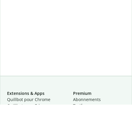
Extensions & Apps
Premium
Quillbot pour Chrome
Abonnements
Quillbot pour Edge
Tarifs
Quillbot pour Safari
Pour les entreprises
Quillbot pour Android
Affiliation
Quillbot
pour
iOS
Demander une démo
Quillbot pour Windows