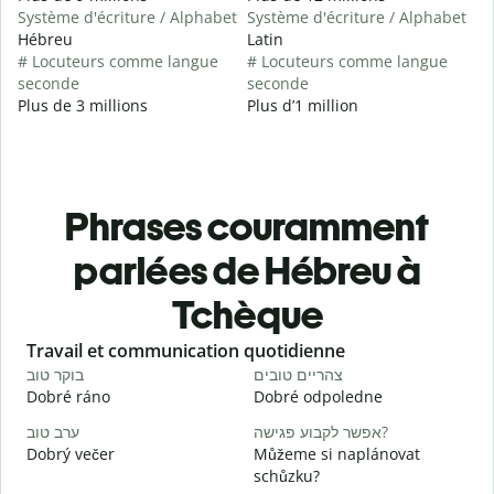
Système d'écriture / Alphabet
Système d'écriture / Alphabet
Hébreu
Latin
# Locuteurs comme langue
# Locuteurs comme langue
seconde
seconde
Plus de 3 millions
Plus d’1 million
Phrases couramment
parlées de Hébreu à
Tchèque
Slide 1 of 6
Travail et communication quotidienne
S
י
צהריים טובים
בוקר טוב
Dobré ráno
Dobré odpoledne
A
א
אפשר לקבוע פגישה?
ערב טוב
Dobrý večer
Můžeme si naplánovat
j
schůzku?
ב