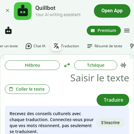
Quillbot
Open App
Your AI writing assistant
Premium
r un texte
Chat IA
Traduction
Résumé de texte
Hébreu
Tchèque
Coller le texte
Traduire
Recevez des conseils culturels avec
chaque traduction. Connectez-vous pour
S’inscrire
que vos mots résonnent, pas seulement
se traduisent.