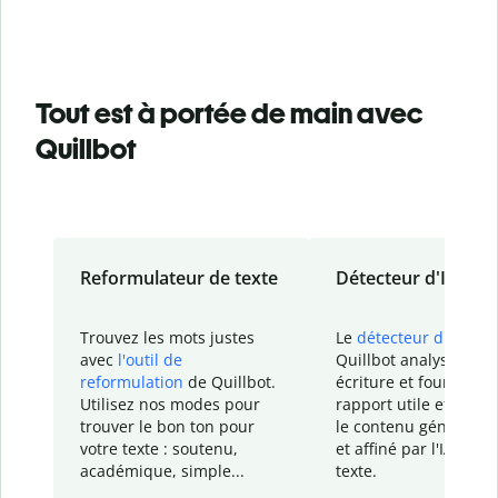
Tout est à portée de main avec
Quillbot
Reformulateur de texte
Détecteur d'IA
Trouvez les mots justes
Le
détecteur d'IA
de
avec
l'outil de
Quillbot analyse votr
reformulation
de Quillbot.
écriture et fournit un
Utilisez nos modes pour
rapport
utile et détail
trouver le bon ton pour
le contenu généré
par
votre texte : soutenu,
et affiné par l'IA dans
académique, simple...
texte.