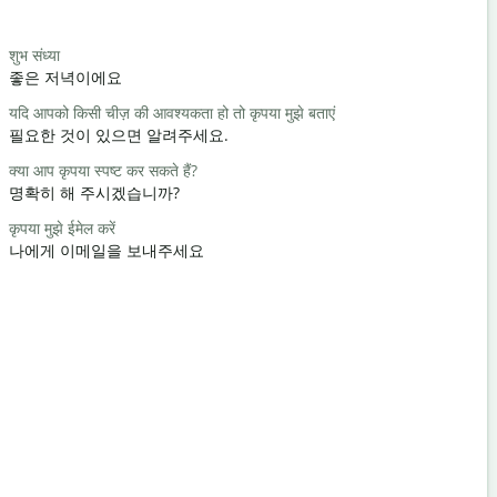
Salutat
शुभ संध्या
हैलो हाय
좋은 저녁이에요
안녕 / 안녕
यदि आपको किसी चीज़ की आवश्यकता हो तो कृपया मुझे बताएं
आप कैसे हैं?
필요한 것이 있으면 알려주세요.
어떻게 지내
क्या आप कृपया स्पष्ट कर सकते हैं?
आपका स्वागत 
명확히 해 주시겠습니까?
천만에요
कृपया मुझे ईमेल करें
क्षमा करें / क्षमा
나에게 이메일을 보내주세요
실례합니다
निकटतम होटल 
가장 가까운