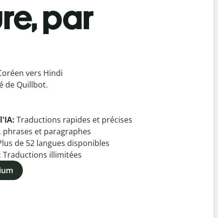
re, par
Coréen vers Hindi
 de Quillbot.
l'IA:
Traductions rapides et précises
, phrases et paragraphes
Plus de
52
langues disponibles
:
Traductions illimitées
mium