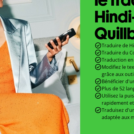
Hind
Quill
Traduire de Hi
Traduire du C
Traduction en 
Modifiez le te
grâce aux outi
Bénéficier d'u
Plus de 52 lan
Utilisez la pui
rapidement et
Traduisez d'un
adaptée aux m