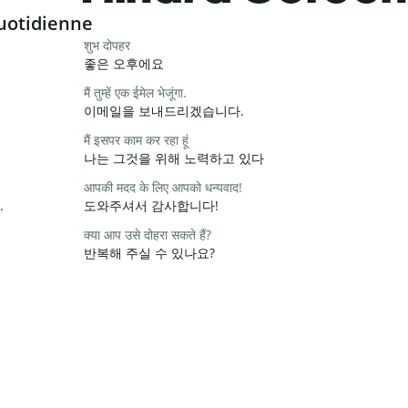
uotidienne
शुभ दोपहर
좋은 오후에요
मैं तुम्हें एक ईमेल भेजूंगा.
이메일을 보내드리겠습니다.
मैं इसपर काम कर रहा हूं
나는 그것을 위해 노력하고 있다
आपकी मदद के लिए आपको धन्यवाद!
.
도와주셔서 감사합니다!
क्या आप उसे दोहरा सकते हैं?
반복해 주실 수 있나요?