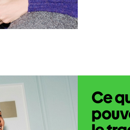
Ce q
pouve
le tr