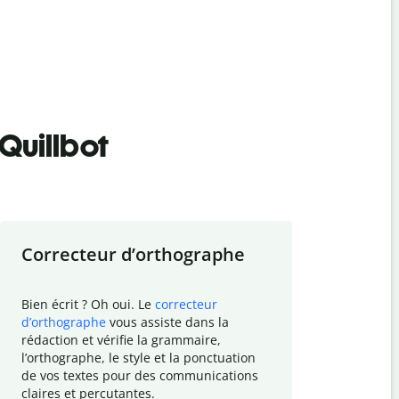
Quillbot
Correcteur d
’
orthographe
Résumer
Bien écrit ? Oh oui. Le
correcteur
Besoin de r
d
’
orthographe
vous assiste dans la
simplifier v
rédaction et vérifie la grammaire,
vos travaux
l
’
orthographe, le style et la ponctuation
résumé de t
de vos textes pour des communications
tâche et vo
claires et percutantes.
claire des 