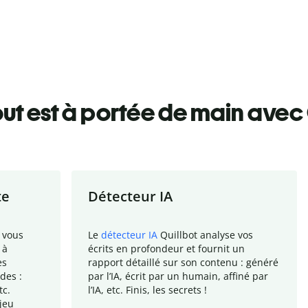
ut est à portée de main avec 
te
Détecteur IA
 vous
Le
détecteur IA
Quillbot analyse vos
 à
écrits en profondeur et fournit un
es
rapport
détaillé sur son contenu : généré
des :
par l
’
IA, écrit par un humain, affiné par
tc.
l
’
IA, etc. Finis, les secrets !
jeu