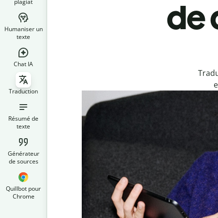
plagiat
de 
Humaniser un
texte
Chat IA
Tradu
e
Traduction
Résumé de
texte
Générateur
de sources
Quillbot pour
Chrome