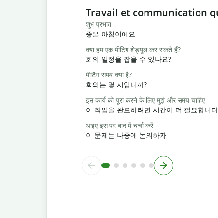
Slide 1 of 6
Travail et communication q
शुभ प्रभात
좋은 아침이에요
क्या हम एक मीटिंग शेड्यूल कर सकते हैं?
회의 일정을 잡을 수 있나요?
मीटिंग समय क्या है?
회의는 몇 시입니까?
इस कार्य को पूरा करने के लिए मुझे और समय चाहिए
이 작업을 완료하려면 시간이 더 필요합니다
आइए इस पर बाद में चर्चा करें
이 문제는 나중에 논의하자