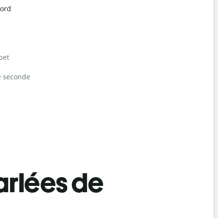
Nord
bet
e seconde
rlées de