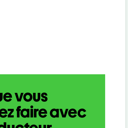
ue vous
z faire avec
aducteur