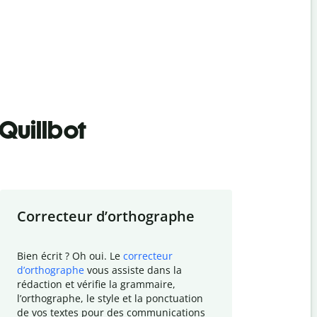
Quillbot
Correcteur d
’
orthographe
Résumer
Bien écrit ? Oh oui. Le
correcteur
Besoin de r
d
’
orthographe
vous assiste dans la
simplifier v
rédaction et vérifie la grammaire,
vos travaux
l
’
orthographe, le style et la ponctuation
résumé de t
de vos textes pour des communications
tâche et vo