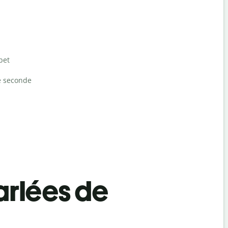
bet
e seconde
rlées de