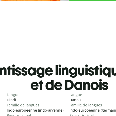
tissage linguistiq
et de Danois
Langue
Langue
Hindi
Danois
Famille de langues
Famille de langues
Indo-européenne (indo-aryenne)
Indo-européenne (german
Pays principal
Pays principal