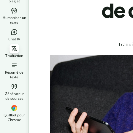
plagiat
de 
Humaniser un
texte
Chat IA
Tradui
Traduction
Résumé de
texte
Générateur
de sources
Quillbot pour
Chrome