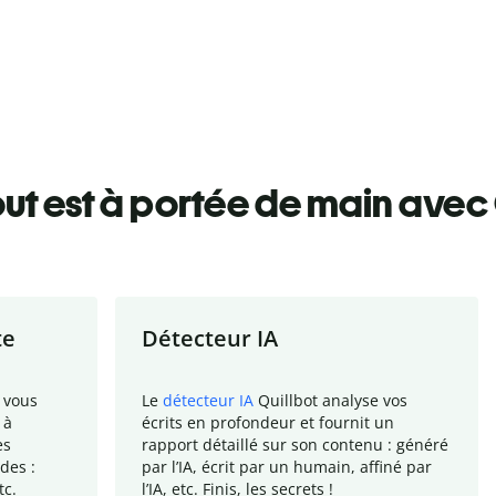
ut est à portée de main avec 
te
Détecteur IA
 vous
Le
détecteur IA
Quillbot analyse vos
 à
écrits en profondeur et fournit un
es
rapport
détaillé sur son contenu : généré
des :
par l
’
IA, écrit par un humain, affiné par
tc.
l
’
IA, etc. Finis, les secrets !