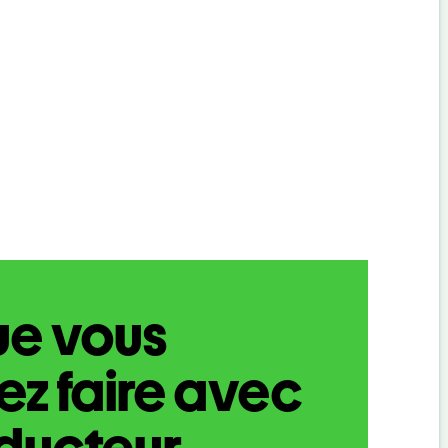
ue vous
z faire avec
aducteur