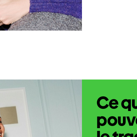
Ce q
pouve
le tr