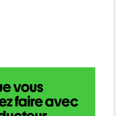
ue vous
z faire avec
aducteur