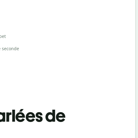
bet
e seconde
rlées de