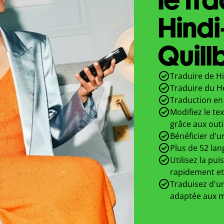
Hind
Quill
Traduire de Hi
Traduire du H
Traduction en 
Modifiez le te
grâce aux outi
Bénéficier d'u
Plus de 52 lan
Utilisez la pui
rapidement et
Traduisez d'un
adaptée aux m