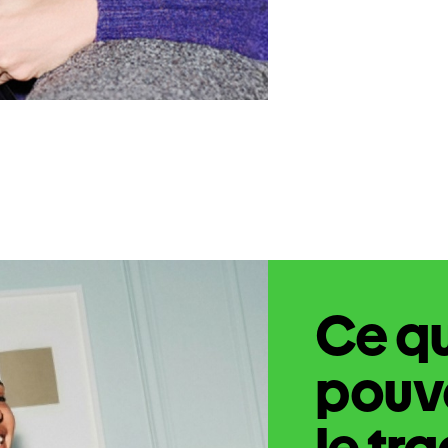
Ce q
pouve
le tr