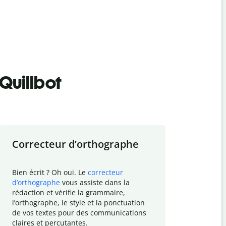
Quillbot
Correcteur d
’
orthographe
Résumer
Bien écrit ? Oh oui. Le
correcteur
Besoin de r
d
’
orthographe
vous assiste dans la
simplifier v
rédaction et vérifie la grammaire,
vos travaux
l
’
orthographe, le style et la ponctuation
résumé de t
de vos textes pour des communications
tâche et vo
claires et percutantes.
claire des 