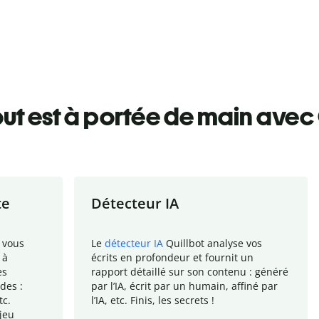
ut est à portée de main avec 
te
Détecteur IA
 vous
Le
détecteur IA
Quillbot analyse vos
 à
écrits en profondeur et fournit un
es
rapport
détaillé sur son contenu : généré
des :
par l
’
IA, écrit par un humain, affiné par
tc.
l
’
IA, etc. Finis, les secrets !
jeu