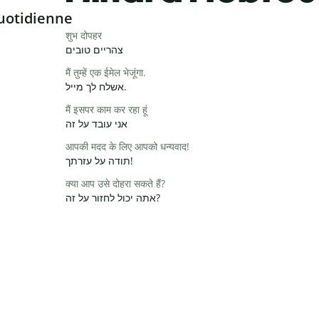
uotidienne
शुभ दोपहर
צהריים טובים
मैं तुम्हें एक ईमेल भेजूंगा.
אשלח לך מייל.
मैं इसपर काम कर रहा हूं
אני עובד על זה
आपकी मदद के लिए आपको धन्यवाद!
תודה על עזרתך!
क्या आप उसे दोहरा सकते हैं?
אתה יכול לחזור על זה?