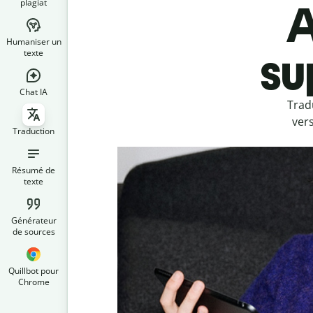
plagiat
A
Humaniser un
su
texte
Chat IA
Trad
ver
Traduction
Résumé de
texte
Générateur
de sources
Quillbot pour
Chrome