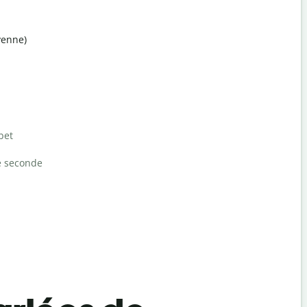
yenne)
bet
e seconde