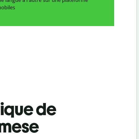
obiles
tique de
amese