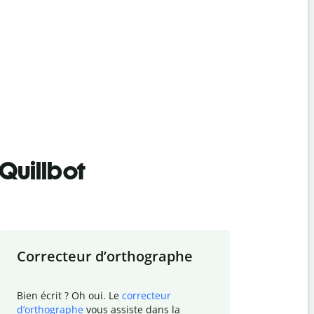
Quillbot
Correcteur d
’
orthographe
Résumer
Bien écrit ? Oh oui. Le
correcteur
Besoin de r
d
’
orthographe
vous assiste dans la
simplifier v