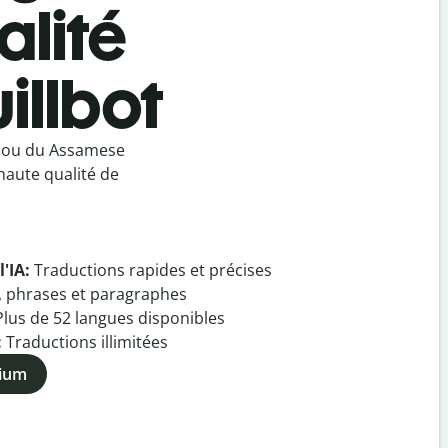
lité
illbot
e ou du Assamese
haute qualité de
l'IA:
Traductions rapides et précises
, phrases et paragraphes
Plus de
52
langues disponibles
:
Traductions illimitées
mium