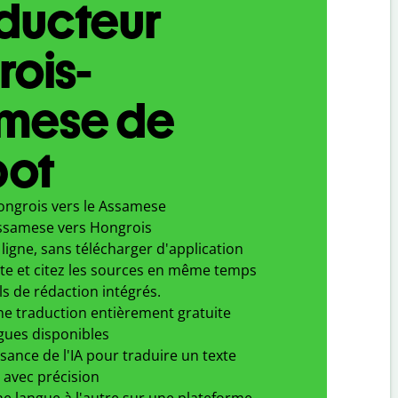
aducteur
ois-
mese de
bot
ongrois vers le Assamese
ssamese vers Hongrois
ligne, sans télécharger d'application
xte et citez les sources en même temps
ls de rédaction intégrés.
ne traduction entièrement gratuite
gues disponibles
ssance de l'IA pour traduire un texte
 avec précision
e langue à l'autre sur une plateforme