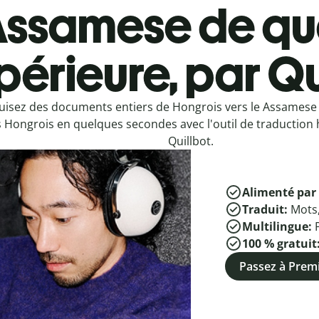
ssamese de qua
périeure, par Qu
uisez des documents entiers de Hongrois vers le Assames
s Hongrois en quelques secondes avec l'outil de traduction 
Quillbot.
Alimenté par 
Traduit:
Mots
Multilingue:
100 % gratuit
Passez à Pre