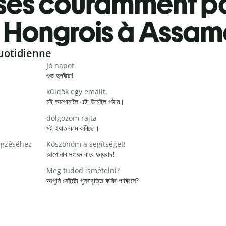
ses couramment pa
Hongrois à Assam
uotidienne
Jó napot
শুভ দুপৰীয়া!
küldök egy emailt.
মই আপোনালৈ এটা ইমেইল পঠাম।
dolgozom rajta
মই ইয়াত কাম কৰিছো।
égzéséhez
Köszönöm a segítséget!
আপোনাৰ সহায়ৰ বাবে ধন্যবাদ!
Meg tudod ismételni?
আপুনি সেইটো পুনৰাবৃত্তি কৰিব পাৰিবনে?