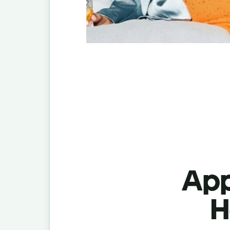
App
H