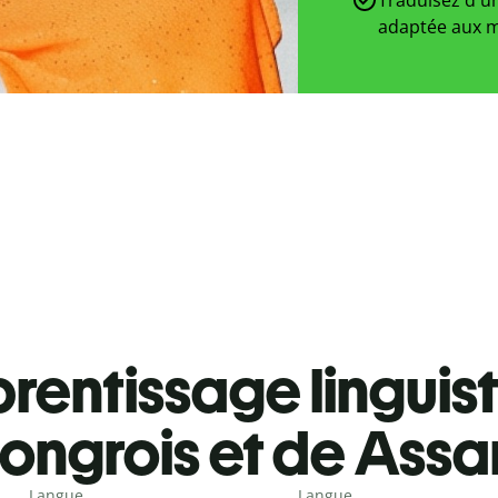
adaptée aux m
rentissage linguis
ongrois et de Ass
Langue
Langue