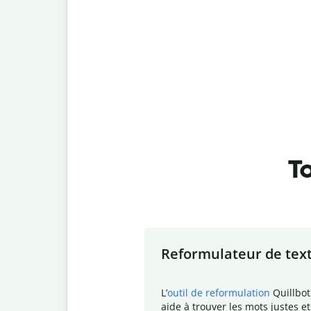
To
Slide 1 of 7
Reformulateur de tex
L
’
outil de reformulation
Quillbot
aide à trouver les mots justes et