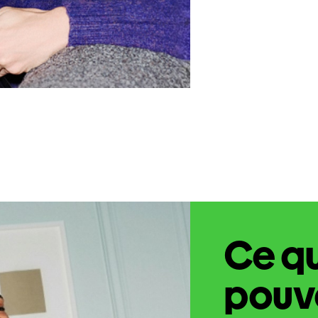
Ce q
pouve