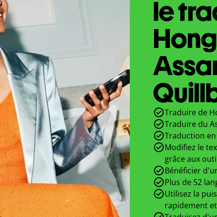
le tr
Hongr
Assa
Quill
Traduire de H
Traduire du A
Traduction en 
Modifiez le te
grâce aux outi
Bénéficier d'u
Plus de 52 lan
Utilisez la pui
rapidement et
Traduisez d'un