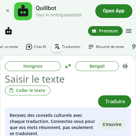
Quillbot
Open App
Your AI writing assistant
Premium
r un texte
Chat IA
Traduction
Résumé de texte
Hongrois
Bengali
Coller le texte
Traduire
Recevez des conseils culturels avec
chaque traduction. Connectez-vous pour
S’inscrire
que vos mots résonnent, pas seulement
se traduisent.