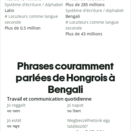
Système d'écriture / Alphabet
Plus de 285 millions
Latin
Système d'écriture / Alphabet
# Locuteurs comme langue
Bengali
seconde
# Locuteurs comme langue
Plus de 0,5 million
seconde
Plus de 43 millions
Phrases couramment
parlées de Hongrois à
Bengali
Slide 1 of 6
Travail et communication quotidienne
S
Jó reggelt
Jó napot
H
শুভ সকাল
শুভ বিকাল
হ
Jó estét
Megbeszélhetünk egy
শুভ সন্ধ্যা
találkozót?
আ