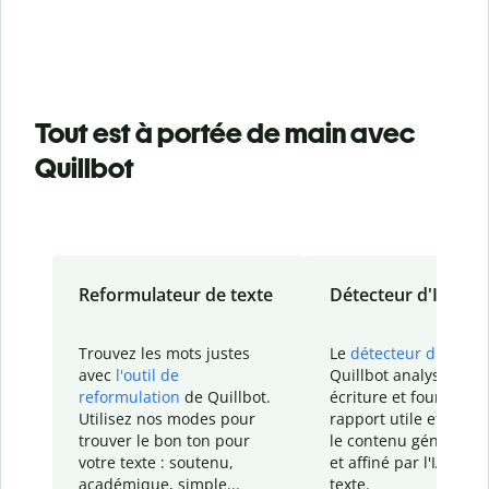
Tout est à portée de main avec
Quillbot
Reformulateur de texte
Détecteur d'IA
Trouvez les mots justes
Le
détecteur d'IA
de
avec
l'outil de
Quillbot analyse votr
reformulation
de Quillbot.
écriture et fournit un
Utilisez nos modes pour
rapport
utile et détail
trouver le bon ton pour
le contenu généré
par
votre texte : soutenu,
et affiné par l'IA dans
académique, simple...
texte.