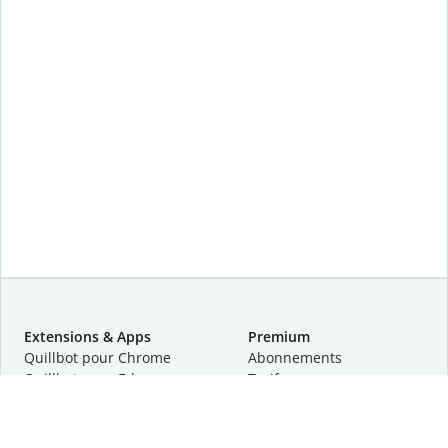
Extensions & Apps
Premium
Quillbot pour Chrome
Abonnements
Quillbot pour Edge
Tarifs
Quillbot pour Safari
Pour les entreprises
Quillbot pour Android
Affiliation
Quillbot
pour
iOS
Demander une démo