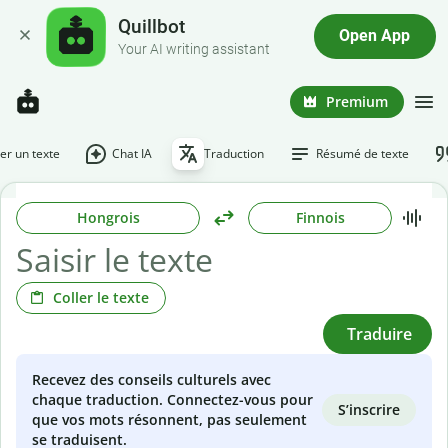
Quillbot
Open App
Your AI writing assistant
Premium
r un texte
Chat IA
Traduction
Résumé de texte
Hongrois
Finnois
Coller le texte
Traduire
Recevez des conseils culturels avec
chaque traduction. Connectez-vous pour
S’inscrire
que vos mots résonnent, pas seulement
se traduisent.