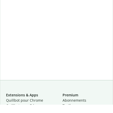
Extensions & Apps
Premium
Quillbot pour Chrome
Abonnements
Quillbot pour Edge
Tarifs
Quillbot pour Safari
Pour les entreprises