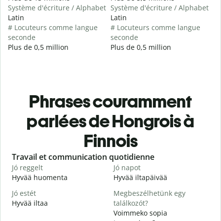
Système d'écriture / Alphabet
Système d'écriture / Alphabet
Latin
Latin
# Locuteurs comme langue
# Locuteurs comme langue
seconde
seconde
Plus de 0,5 million
Plus de 0,5 million
Phrases couramment
parlées de Hongrois à
Finnois
Slide 1 of 6
Travail et communication quotidienne
S
Jó reggelt
Jó napot
H
Hyvää huomenta
Hyvää iltapäivää
H
Jó estét
Megbeszélhetünk egy
Hyvää iltaa
találkozót?
N
Voimmeko sopia
J