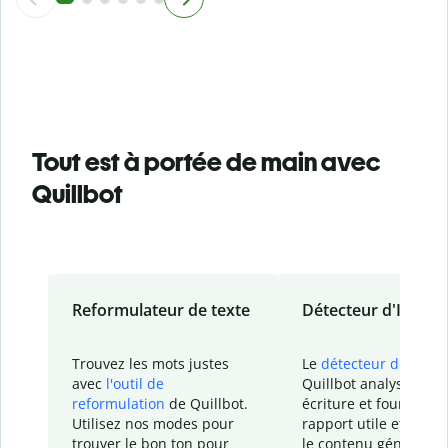
Tout est à portée de main avec
Quillbot
Reformulateur de texte
Détecteur d'IA
Trouvez les mots justes
Le
détecteur d'IA
de
avec
l'outil de
Quillbot analyse votr
reformulation
de Quillbot.
écriture et fournit un
Utilisez nos modes pour
rapport
utile et détail
trouver le bon ton pour
le contenu généré
par