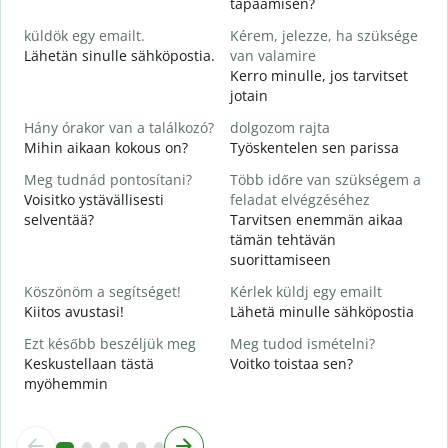
tapaamisen?
H
küldök egy emailt.
Kérem, jelezze, ha szüksége
i
Lähetän sinulle sähköpostia.
van valamire
S
Kerro minulle, jos tarvitset
T
jotain
I
Hány órakor van a találkozó?
dolgozom rajta
K
Mihin aikaan kokous on?
Työskentelen sen parissa
Meg tudnád pontosítani?
Több időre van szükségem a
H
Voisitko ystävällisesti
feladat elvégzéséhez
selventää?
Tarvitsen enemmän aikaa
H
tämän tehtävän
s
suorittamiseen
M
Köszönöm a segítséget!
Kérlek küldj egy emailt
Kiitos avustasi!
Lähetä minulle sähköpostia
Ezt később beszéljük meg
Meg tudod ismételni?
Keskustellaan tästä
Voitko toistaa sen?
myöhemmin