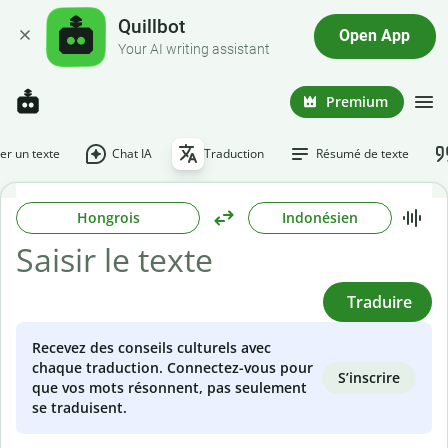
Quillbot
Open App
Your AI writing assistant
Premium
r un texte
Chat IA
Traduction
Résumé de texte
Hongrois
Indonésien
Traduire
Recevez des conseils culturels avec
chaque traduction. Connectez-vous pour
S’inscrire
que vos mots résonnent, pas seulement
se traduisent.