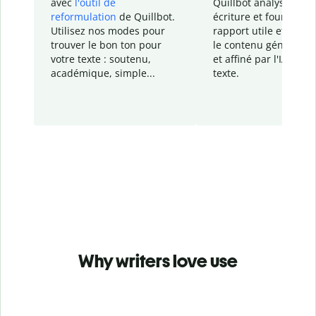
avec
l'outil de
Quillbot analyse votr
reformulation
de Quillbot.
écriture et fournit un
Utilisez nos modes pour
rapport
utile et détail
trouver le bon ton pour
le contenu généré
par
votre texte : soutenu,
et affiné par l'IA dans
académique, simple...
texte.
Why writers love use