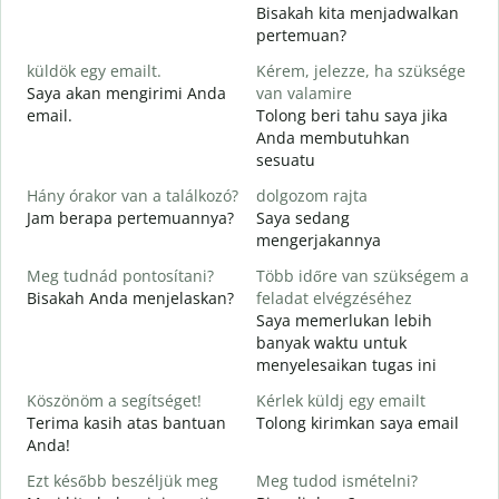
Bisakah kita menjadwalkan
J
pertemuan?
S
küldök egy emailt.
Kérem, jelezze, ha szüksége
Saya akan mengirimi Anda
van valamire
S
email.
Tolong beri tahu saya jika
T
Anda membutuhkan
sesuatu
I
Y
Hány órakor van a találkozó?
dolgozom rajta
Jam berapa pertemuannya?
Saya sedang
mengerjakannya
S
Meg tudnád pontosítani?
Több időre van szükségem a
Bisakah Anda menjelaskan?
feladat elvégzéséhez
H
Saya memerlukan lebih
s
banyak waktu untuk
D
menyelesaikan tugas ini
Köszönöm a segítséget!
Kérlek küldj egy emailt
Terima kasih atas bantuan
Tolong kirimkan saya email
Anda!
Ezt később beszéljük meg
Meg tudod ismételni?