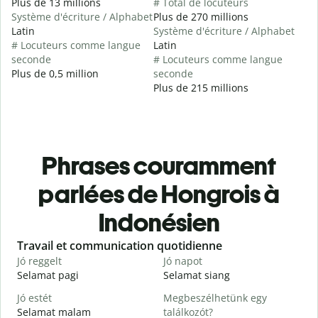
Plus de 13 millions
# Total de locuteurs
Système d'écriture / Alphabet
Plus de 270 millions
Latin
Système d'écriture / Alphabet
# Locuteurs comme langue
Latin
seconde
# Locuteurs comme langue
Plus de 0,5 million
seconde
Plus de 215 millions
Phrases couramment
parlées de Hongrois à
Indonésien
Slide 1 of 6
Travail et communication quotidienne
S
Jó reggelt
Jó napot
H
Selamat pagi
Selamat siang
H
Jó estét
Megbeszélhetünk egy
Selamat malam
találkozót?
N