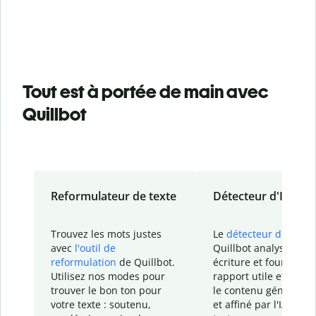
Tout est à portée de main avec
Quillbot
Reformulateur de texte
Détecteur d'IA
Trouvez les mots justes
Le
détecteur d'IA
de
avec
l'outil de
Quillbot analyse votr
reformulation
de Quillbot.
écriture et fournit un
Utilisez nos modes pour
rapport
utile et détail
trouver le bon ton pour
le contenu généré
par
votre texte : soutenu,
et affiné par l'IA dans