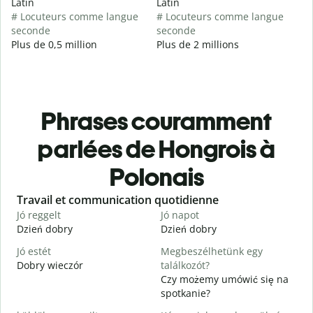
Latin
Latin
# Locuteurs comme langue
# Locuteurs comme langue
seconde
seconde
Plus de 0,5 million
Plus de 2 millions
Phrases couramment
parlées de Hongrois à
Polonais
Slide 1 of 6
Travail et communication quotidienne
S
Jó reggelt
Jó napot
H
Dzień dobry
Dzień dobry
C
Jó estét
Megbeszélhetünk egy
Dobry wieczór
találkozót?
N
Czy możemy umówić się na
J
spotkanie?
D