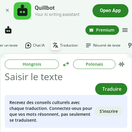
Quillbot
Open App
Your AI writing assistant
Premium
r un texte
Chat IA
Traduction
Résumé de texte
Hongrois
Polonais
Traduire
Recevez des conseils culturels avec
chaque traduction. Connectez-vous pour
S’inscrire
que vos mots résonnent, pas seulement
se traduisent.