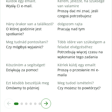
küldök egy emailt.
Kérem, jelezze, ha szüksége
S
Wyślę Ci e-mail.
van valamire
N
Proszę dać mi znać, jeśli
czegoś potrzebujesz
I
T
Hány órakor van a találkozó?
dolgozom rajta
O której godzinie jest
Pracuję nad tym
spotkanie?
D
Meg tudnád pontosítani?
Több időre van szükségem a
H
Czy mógłbyś wyjaśnić?
feladat elvégzéséhez
s
Potrzebuję więcej czasu na
G
wykonanie tego zadania
Köszönöm a segítséget!
Kérlek küldj egy emailt
Dziękuję za pomoc!
Proszę o przesłanie mi e-
maila
Ezt később beszéljük meg
Meg tudod ismételni?
Omówmy to później
Czy możesz to powtórzyć?