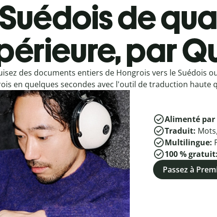
Suédois de qual
périeure, par Qu
uisez des documents entiers de Hongrois vers le Suédois o
is en quelques secondes avec l'outil de traduction haute qu
Alimenté par 
Traduit:
Mots
Multilingue:
100 % gratuit
Passez à Pre