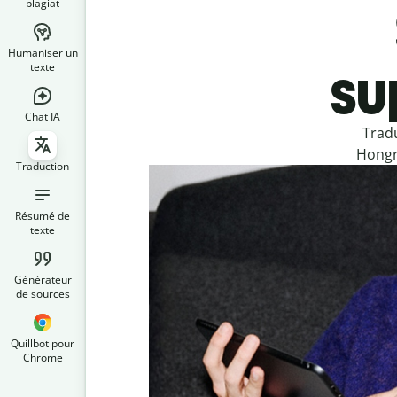
plagiat
Humaniser un
su
texte
Chat IA
Trad
Hongro
Traduction
Résumé de
texte
Générateur
de sources
Quillbot pour
Chrome