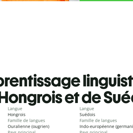
rentissage linguis
Hongrois et de Sué
Langue
Langue
Hongrois
Suédois
Famille de langues
Famille de langues
Ouralienne (ougrien)
Indo-européenne (german
Pays principal
Pays principal