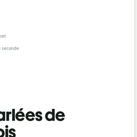
bet
e seconde
rlées de
ois