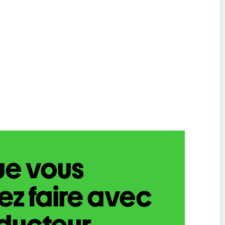
ue vous
z faire avec
aducteur