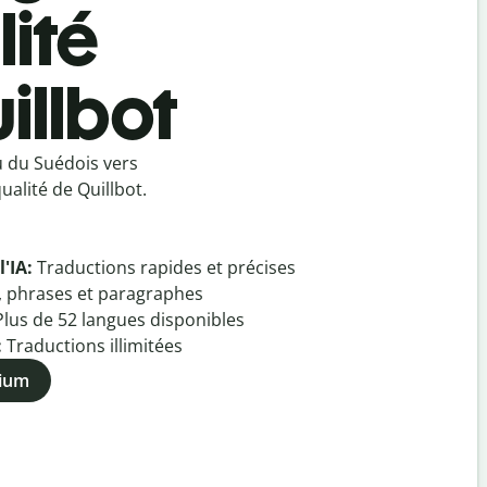
ité
illbot
u du Suédois vers
alité de Quillbot.
l'IA:
Traductions rapides et précises
, phrases et paragraphes
Plus de
52
langues disponibles
:
Traductions illimitées
mium