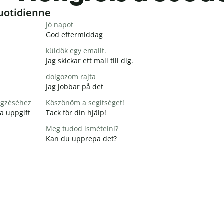
uotidienne
Jó napot
God eftermiddag
küldök egy emailt.
Jag skickar ett mail till dig.
dolgozom rajta
Jag jobbar på det
égzéséhez
Köszönöm a segítséget!
na uppgift
Tack för din hjälp!
Meg tudod ismételni?
Kan du upprepa det?