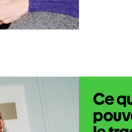
Ce q
pouve
le tr