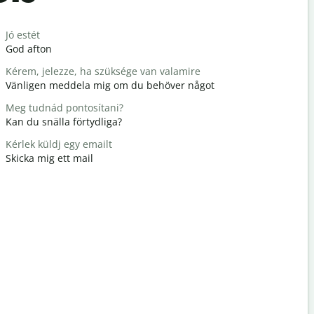
Salutat
Jó estét
Hello / Szi
God afton
Hej / hej
Kérem, jelezze, ha szüksége van valamire
Hogy vagy
Vänligen meddela mig om du behöver något
Hur mår d
Meg tudnád pontosítani?
Szívesen
Kan du snälla förtydliga?
Du är väl
Kérlek küldj egy emailt
Elnézést /
Skicka mig ett mail
Ursäkta mi
Hol van a 
Var ligger