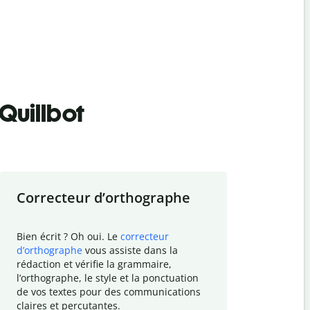
Quillbot
Correcteur d
’
orthographe
Résumer
Bien écrit ? Oh oui. Le
correcteur
Besoin de r
d
’
orthographe
vous assiste dans la
simplifier v
rédaction et vérifie la grammaire,
vos travaux
l
’
orthographe, le style et la ponctuation
résumé de t
de vos textes pour des communications
tâche et vo
claires et percutantes.
claire des 