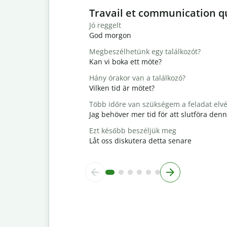
Slide 1 of 6
Travail et communication q
Jó reggelt
God morgon
Megbeszélhetünk egy találkozót?
Kan vi boka ett möte?
Hány órakor van a találkozó?
Vilken tid är mötet?
Több időre van szükségem a feladat elv
Jag behöver mer tid för att slutföra den
Ezt később beszéljük meg
Låt oss diskutera detta senare