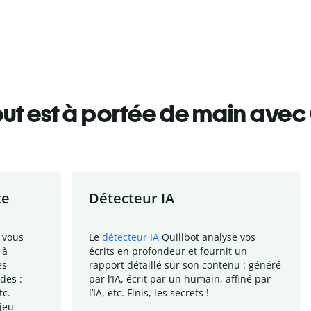
ut est à portée de main avec 
te
Détecteur IA
 vous
Le
détecteur IA
Quillbot analyse vos
 à
écrits en profondeur et fournit un
es
rapport
détaillé sur son contenu : généré
des :
par l
’
IA, écrit par un humain, affiné par
tc.
l
’
IA, etc. Finis, les secrets !
jeu