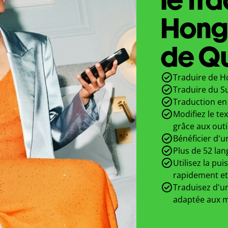
Hong
de Qu
Traduire de H
Traduire du S
Traduction en 
Modifiez le te
grâce aux outi
Bénéficier d'u
Plus de 52 lan
Utilisez la pui
rapidement et
Traduisez d'un
adaptée aux m