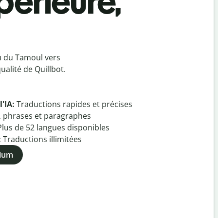
périeure,
u du Tamoul vers
alité de Quillbot.
l'IA:
Traductions rapides et précises
, phrases et paragraphes
Plus de
52
langues disponibles
:
Traductions illimitées
mium