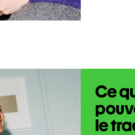
Ce q
pouve
le tr