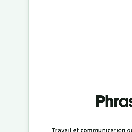
Phra
Slide 1 of 6
Travail et communication q