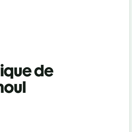
tique de
moul