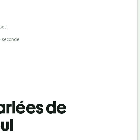
bet
e seconde
rlées de
ul
Salutat