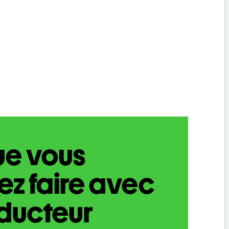
ue vous
z faire avec
aducteur