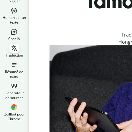
Tamou
plagiat
Humaniser un
texte
Trad
Chat IA
Hongro
Traduction
Résumé de
texte
Générateur
de sources
Quillbot pour
Chrome