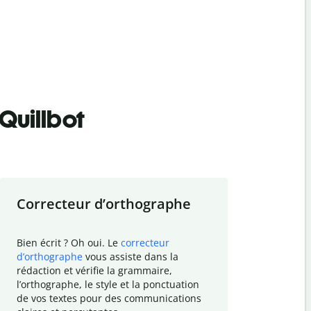
Quillbot
Correcteur d
’
orthographe
Résumer
Bien écrit ? Oh oui. Le
correcteur
Besoin de r
d
’
orthographe
vous assiste dans la
simplifier v
rédaction et vérifie la grammaire,
vos travaux
l
’
orthographe, le style et la ponctuation
résumé de t
de vos textes pour des communications
tâche et vo