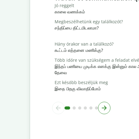
Jó reggelt
காலை வணக்கம்
Megbeszélhetünk egy találkozót?
சந்திப்பை திட்டமிடலாமா?
Hány órakor van a találkozó?
கூட்டம் எத்தனை மணிக்கு?
Több időre van szükségem a feladat elv
இந்தப் பணியை முடிக்க எனக்கு இன்னும் கால
தேவை
Ezt később beszéljük meg
இதை பிறகு விவாதிப்போம்