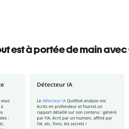
ut est à portée de main avec 
te
Détecteur IA
 vous
Le
détecteur IA
Quillbot analyse vos
 à
écrits en profondeur et fournit un
es
rapport
détaillé sur son contenu : généré
des :
par l
’
IA, écrit par un humain, affiné par
tc.
l
’
IA, etc. Finis, les secrets !