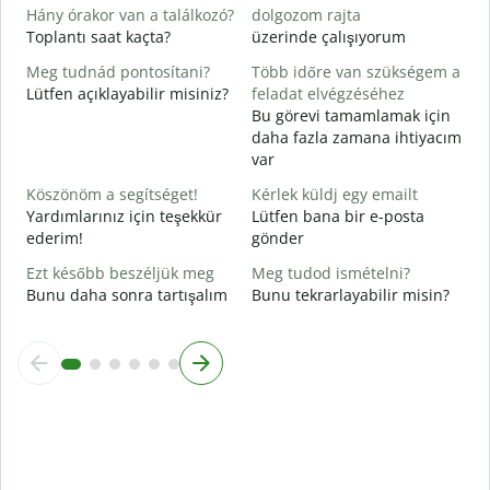
E
Hány órakor van a találkozó?
dolgozom rajta
Toplantı saat kaçta?
üzerinde çalışıyorum
G
Meg tudnád pontosítani?
Több időre van szükségem a
Lütfen açıklayabilir misiniz?
feladat elvégzéséhez
H
Bu görevi tamamlamak için
s
daha fazla zamana ihtiyacım
E
var
Köszönöm a segítséget!
Kérlek küldj egy emailt
Yardımlarınız için teşekkür
Lütfen bana bir e-posta
ederim!
gönder
Ezt később beszéljük meg
Meg tudod ismételni?
Bunu daha sonra tartışalım
Bunu tekrarlayabilir misin?