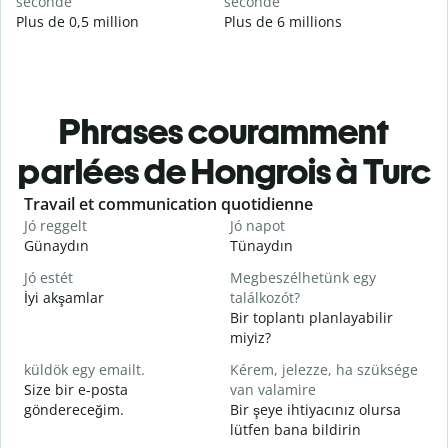
seconde
seconde
Plus de 0,5 million
Plus de 6 millions
Phrases couramment
parlées de Hongrois à Turc
Slide 1 of 6
Travail et communication quotidienne
S
Jó reggelt
Jó napot
H
Günaydın
Tünaydın
M
Jó estét
Megbeszélhetünk egy
İyi akşamlar
találkozót?
Bir toplantı planlayabilir
J
miyiz?
G
küldök egy emailt.
Kérem, jelezze, ha szüksége
S
Size bir e-posta
van valamire
R
göndereceğim.
Bir şeye ihtiyacınız olursa
lütfen bana bildirin
I