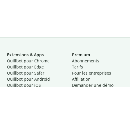
Extensions & Apps
Premium
Quillbot pour Chrome
Abonnements
Quillbot pour Edge
Tarifs
Quillbot pour Safari
Pour les entreprises
Quillbot pour Android
Affiliation
Quillbot
pour
iOS
Demander une démo
Quillbot pour Windows
Quillbot pour macOS
Quillbot pour Word
Outils
Entreprise
Outils de rédaction
À propos
Correction linguistique
Confidentialité
Citation et originalité
Carrière