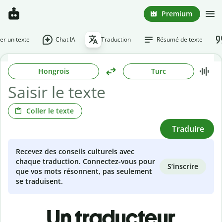
Premium
r un texte
Chat IA
Traduction
Résumé de texte
Hongrois
Turc
Coller le texte
Traduire
Recevez des conseils culturels avec
chaque traduction. Connectez-vous pour
S’inscrire
que vos mots résonnent, pas seulement
se traduisent.
Un traducteur