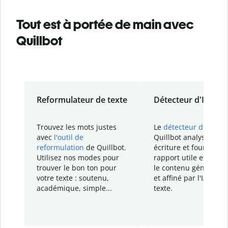
Tout est à portée de main avec
Quillbot
Reformulateur de texte
Détecteur d'IA
Trouvez les mots justes
Le
détecteur d'IA
de
avec
l'outil de
Quillbot analyse votr
reformulation
de Quillbot.
écriture et fournit un
Utilisez nos modes pour
rapport
utile et détail
trouver le bon ton pour
le contenu généré
par
votre texte : soutenu,
et affiné par l'IA dans
académique, simple...
texte.