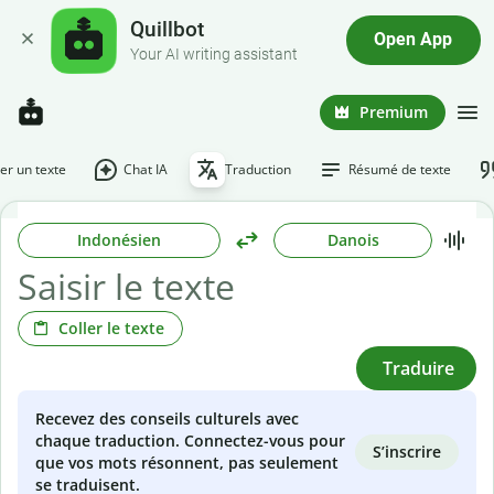
Quillbot
Open App
Your AI writing assistant
Premium
r un texte
Chat IA
Traduction
Résumé de texte
Indonésien
Danois
Coller le texte
Traduire
Recevez des conseils culturels avec
chaque traduction. Connectez-vous pour
S’inscrire
que vos mots résonnent, pas seulement
se traduisent.