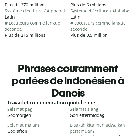
Plus de 270 millions
Plus de 6 millions
Système d'écriture / Alphabet
Système d'écriture / Alphabet
Latin
Latin
# Locuteurs comme langue
# Locuteurs comme langue
seconde
seconde
Plus de 215 millions
Plus de 0,5 million
Phrases couramment
parlées de Indonésien à
Danois
Slide 1 of 6
Travail et communication quotidienne
S
Selamat pagi
Selamat siang
H
Godmorgen
God eftermiddag
H
Selamat malam
Bisakah kita menjadwalkan
N
God aften
pertemuan?
M