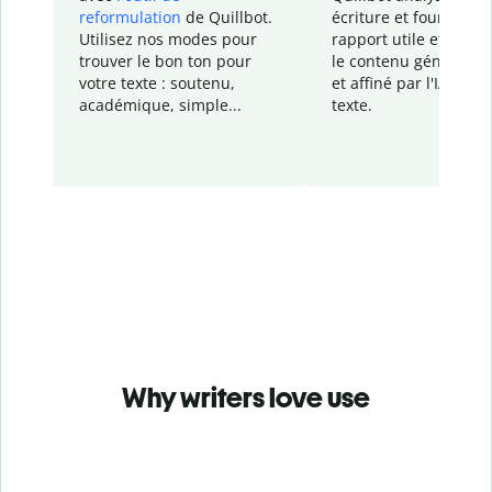
reformulation
de Quillbot.
écriture et fournit un
Utilisez nos modes pour
rapport
utile et détail
trouver le bon ton pour
le contenu généré
par
votre texte : soutenu,
et affiné par l'IA dans
académique, simple...
texte.
Why writers love use