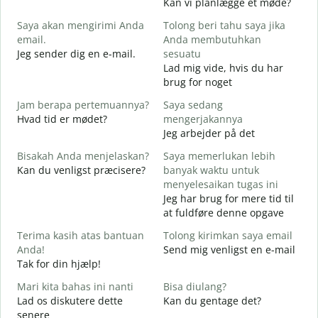
Kan vi planlægge et møde?
S
Saya akan mengirimi Anda
Tolong beri tahu saya jika
email.
Anda membutuhkan
G
Jeg sender dig en e-mail.
sesuatu
T
Lad mig vide, hvis du har
D
brug for noget
Y
Jam berapa pertemuannya?
Saya sedang
J
Hvad tid er mødet?
mengerjakannya
Jeg arbejder på det
S
F
Bisakah Anda menjelaskan?
Saya memerlukan lebih
Kan du venligst præcisere?
banyak waktu untuk
menyelesaikan tugas ini
D
Jeg har brug for mere tid til
H
at fuldføre denne opgave
Terima kasih atas bantuan
Tolong kirimkan saya email
Anda!
Send mig venligst en e-mail
Tak for din hjælp!
Mari kita bahas ini nanti
Bisa diulang?
Lad os diskutere dette
Kan du gentage det?
senere