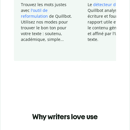
Trouvez les mots justes
Le
détecteur d'IA
de
avec
l'outil de
Quillbot analyse votr
reformulation
de Quillbot.
écriture et fournit un
Utilisez nos modes pour
rapport
utile et détail
trouver le bon ton pour
le contenu généré
par
votre texte : soutenu,
et affiné par l'IA dans
académique, simple...
texte.
Why writers love use