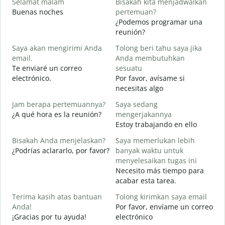
Selamat malam
Bisakah kita menjadwalkan
N
Buenas noches
pertemuan?
M
¿Podemos programar una
S
reunión?
Saya akan mengirimi Anda
Tolong beri tahu saya jika
B
email.
Anda membutuhkan
n
Te enviaré un correo
sesuatu
T
electrónico.
Por favor, avísame si
D
necesitas algo
Y
Jam berapa pertemuannya?
Saya sedang
S
¿A qué hora es la reunión?
mengerjakannya
Estoy trabajando en ello
S
A
Bisakah Anda menjelaskan?
Saya memerlukan lebih
¿Podrías aclararlo, por favor?
banyak waktu untuk
menyelesaikan tugas ini
D
Necesito más tiempo para
¿
acabar esta tarea.
c
Terima kasih atas bantuan
Tolong kirimkan saya email
Anda!
Por favor, envíame un correo
¡Gracias por tu ayuda!
electrónico