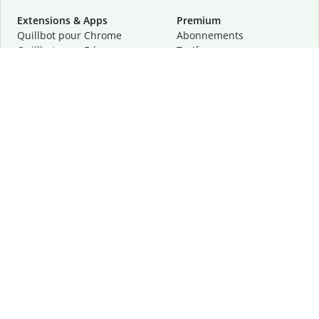
Extensions & Apps
Premium
Quillbot pour Chrome
Abonnements
Quillbot pour Edge
Tarifs
Quillbot pour Safari
Pour les entreprises
Quillbot pour Android
Affiliation
Quillbot
pour
iOS
Demander une démo
Quillbot pour Windows
Quillbot pour macOS
Quillbot pour Word
Outils
Entreprise
Outils de rédaction
À propos
Correction linguistique
Confidentialité
Citation et originalité
Carrière
Outils d'IA
Centre d'aide
Outils PDF
Contactez-nous
Outils d'image
Ressources
Autres outils
Outils PDF
Qui sommes-nous ?