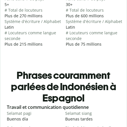
5+
30+
# Total de locuteurs
# Total de locuteurs
Plus de 270 millions
Plus de 600 millions
Système d'écriture / Alphabet
Système d'écriture / Alphabet
Latin
Latin
# Locuteurs comme langue
# Locuteurs comme langue
seconde
seconde
Plus de 215 millions
Plus de 75 millions
Phrases couramment
parlées de Indonésien à
Espagnol
Slide 1 of 6
Travail et communication quotidienne
S
Selamat pagi
Selamat siang
H
Buenos día
Buenas tardes
H