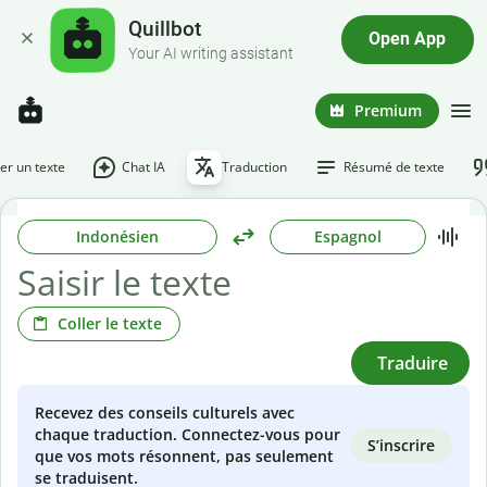
Quillbot
Open App
Your AI writing assistant
Premium
r un texte
Chat IA
Traduction
Résumé de texte
Indonésien
Espagnol
Coller le texte
Traduire
Recevez des conseils culturels avec
chaque traduction. Connectez-vous pour
S’inscrire
que vos mots résonnent, pas seulement
se traduisent.