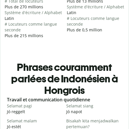
# Total de locuteurs
Plus de 13 millions
Plus de 270 millions
Système d'écriture / Alphabet
Système d'écriture / Alphabet
Latin
Latin
# Locuteurs comme langue
# Locuteurs comme langue
seconde
seconde
Plus de 0,5 million
Plus de 215 millions
Phrases couramment
parlées de Indonésien à
Hongrois
Slide 1 of 6
Travail et communication quotidienne
S
Selamat pagi
Selamat siang
H
Jó reggelt
Jó napot
H
Selamat malam
Bisakah kita menjadwalkan
N
Jó estét
pertemuan?