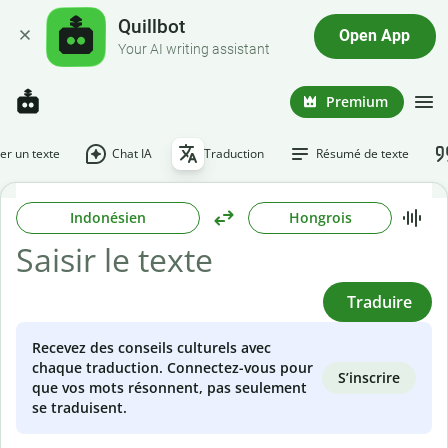
Quillbot
Open App
Your AI writing assistant
Premium
r un texte
Chat IA
Traduction
Résumé de texte
Indonésien
Hongrois
Traduire
Recevez des conseils culturels avec
chaque traduction. Connectez-vous pour
S’inscrire
que vos mots résonnent, pas seulement
se traduisent.