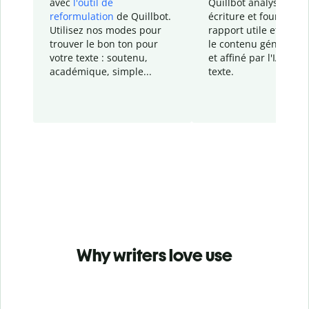
avec
l'outil de
Quillbot analyse votr
reformulation
de Quillbot.
écriture et fournit un
Utilisez nos modes pour
rapport
utile et détail
trouver le bon ton pour
le contenu généré
par
votre texte : soutenu,
et affiné par l'IA dans
académique, simple...
texte.
Why writers love use