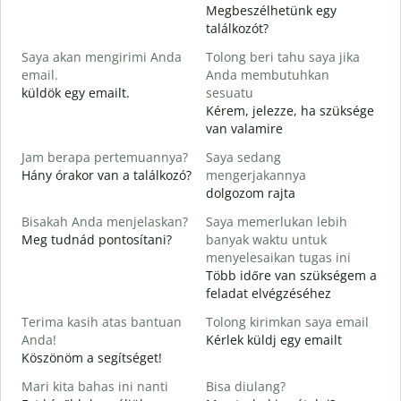
Megbeszélhetünk egy
S
találkozót?
Saya akan mengirimi Anda
Tolong beri tahu saya jika
J
email.
Anda membutuhkan
T
küldök egy emailt.
sesuatu
S
Kérem, jelezze, ha szüksége
van valamire
Y
I
Jam berapa pertemuannya?
Saya sedang
Hány órakor van a találkozó?
mengerjakannya
S
dolgozom rajta
Bisakah Anda menjelaskan?
Saya memerlukan lebih
Meg tudnád pontosítani?
banyak waktu untuk
D
menyelesaikan tugas ini
H
Több időre van szükségem a
s
feladat elvégzéséhez
Terima kasih atas bantuan
Tolong kirimkan saya email
Anda!
Kérlek küldj egy emailt
Köszönöm a segítséget!
Mari kita bahas ini nanti
Bisa diulang?