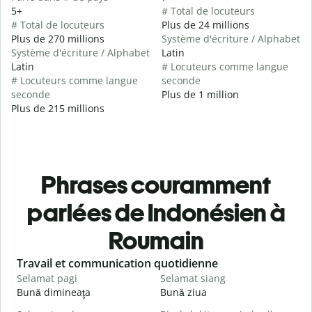
5+
# Total de locuteurs
# Total de locuteurs
Plus de 24 millions
Plus de 270 millions
Système d'écriture / Alphabet
Système d'écriture / Alphabet
Latin
Latin
# Locuteurs comme langue
# Locuteurs comme langue
seconde
seconde
Plus de 1 million
Plus de 215 millions
Phrases couramment
parlées de Indonésien à
Roumain
Slide 1 of 6
Travail et communication quotidienne
S
Selamat pagi
Selamat siang
H
Bună dimineaţa
Bună ziua
S