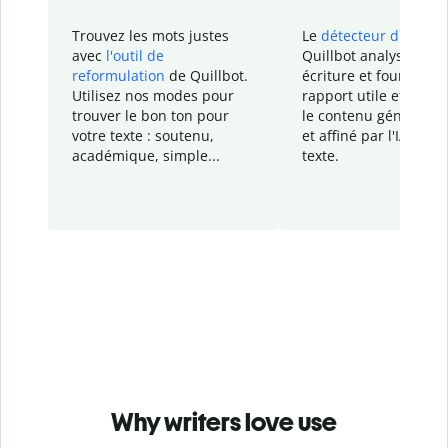
Trouvez les mots justes
Le
détecteur d'IA
de
avec
l'outil de
Quillbot analyse votr
reformulation
de Quillbot.
écriture et fournit un
Utilisez nos modes pour
rapport
utile et détail
trouver le bon ton pour
le contenu généré
par
votre texte : soutenu,
et affiné par l'IA dans
académique, simple...
texte.
Why writers love use