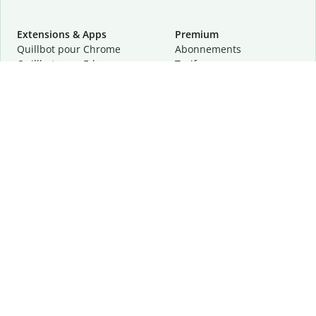
Extensions & Apps
Premium
Quillbot pour Chrome
Abonnements
Quillbot pour Edge
Tarifs
Quillbot pour Safari
Pour les entreprises
Quillbot pour Android
Affiliation
Quillbot
pour
iOS
Demander une démo
Quillbot pour Windows
Quillbot pour macOS
Quillbot pour Word
Outils
Entreprise
Outils de rédaction
À propos
Correction linguistique
Confidentialité
Citation et originalité
Carrière
Outils d'IA
Centre d'aide
Outils PDF
Contactez-nous
Outils d'image
Ressources
Autres outils
Outils PDF