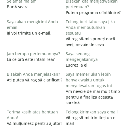
Selamat malam
Bisakah kita menjadwalkan
N
Bună seara
pertemuan?
N
Putem programa o întâlnire?
S
Saya akan mengirimi Anda
Tolong beri tahu saya jika
email.
Anda membutuhkan
B
Îți voi trimite un e-mail.
sesuatu
s
Vă rog să-mi spuneți dacă
T
aveți nevoie de ceva
C
Jam berapa pertemuannya?
Saya sedang
Y
La ce oră este întâlnirea?
mengerjakannya
Lucrez la el
S
Bisakah Anda menjelaskan?
Saya memerlukan lebih
L
Ați putea vă rog să clarificați?
banyak waktu untuk
menyelesaikan tugas ini
Am nevoie de mai mult timp
D
pentru a finaliza această
U
sarcină
h
Terima kasih atas bantuan
Tolong kirimkan saya email
Anda!
Vă rog să-mi trimiteți un e-
Vă mulţumesc pentru ajutor!
mail