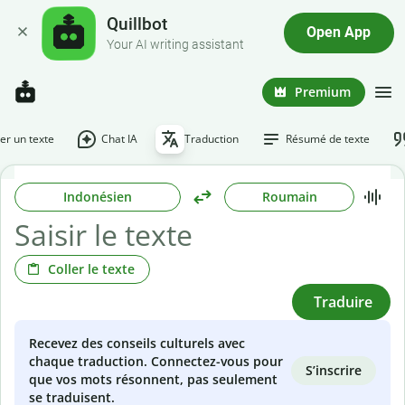
Quillbot
Open App
Your AI writing assistant
Premium
r un texte
Chat IA
Traduction
Résumé de texte
Indonésien
Roumain
Coller le texte
Traduire
Recevez des conseils culturels avec
chaque traduction. Connectez-vous pour
S’inscrire
que vos mots résonnent, pas seulement
se traduisent.