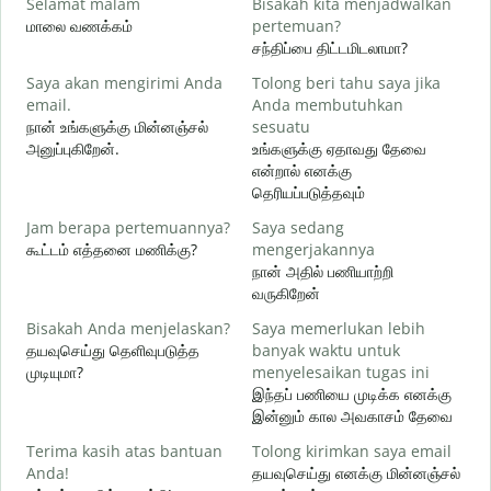
Selamat malam
Bisakah kita menjadwalkan
N
மாலை வணக்கம்
pertemuan?
எ
சந்திப்பை திட்டமிடலாமா?
S
Saya akan mengirimi Anda
Tolong beri tahu saya jika
email.
Anda membutuhkan
க
நான் உங்களுக்கு மின்னஞ்சல்
sesuatu
அனுப்புகிறேன்.
உங்களுக்கு ஏதாவது தேவை
T
என்றால் எனக்கு
ந
தெரியப்படுத்தவும்
Y
Jam berapa pertemuannya?
Saya sedang
ஆ
கூட்டம் எத்தனை மணிக்கு?
mengerjakannya
நான் அதில் பணியாற்றி
S
வருகிறேன்
க
Bisakah Anda menjelaskan?
Saya memerlukan lebih
தயவுசெய்து தெளிவுபடுத்த
banyak waktu untuk
D
முடியுமா?
menyelesaikan tugas ini
அ
இந்தப் பணியை முடிக்க எனக்கு
இன்னும் கால அவகாசம் தேவை
Terima kasih atas bantuan
Tolong kirimkan saya email
Anda!
தயவுசெய்து எனக்கு மின்னஞ்சல்