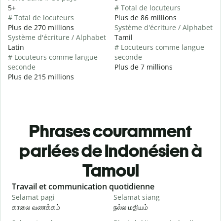
5+
# Total de locuteurs
# Total de locuteurs
Plus de 86 millions
Plus de 270 millions
Système d'écriture / Alphabet
Système d'écriture / Alphabet
Tamil
Latin
# Locuteurs comme langue
# Locuteurs comme langue
seconde
seconde
Plus de 7 millions
Plus de 215 millions
Phrases couramment
parlées de Indonésien à
Tamoul
Slide 1 of 6
Travail et communication quotidienne
S
Selamat pagi
Selamat siang
H
காலை வணக்கம்
நல்ல மதியம்
வ