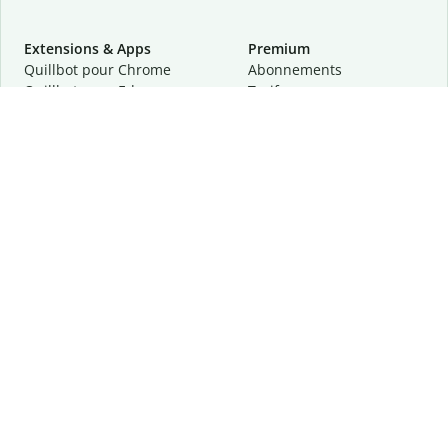
Extensions & Apps
Premium
Quillbot pour Chrome
Abonnements
Quillbot pour Edge
Tarifs
Quillbot pour Safari
Pour les entreprises
Quillbot pour Android
Affiliation
Quillbot
pour
iOS
Demander une démo
Quillbot pour Windows
Quillbot pour macOS
Quillbot pour Word
Outils
Entreprise
Outils de rédaction
À propos
Correction linguistique
Confidentialité
Citation et originalité
Carrière
Outils d'IA
Centre d'aide
Outils PDF
Contactez-nous
Outils d'image
Ressources
Autres outils
Outils PDF