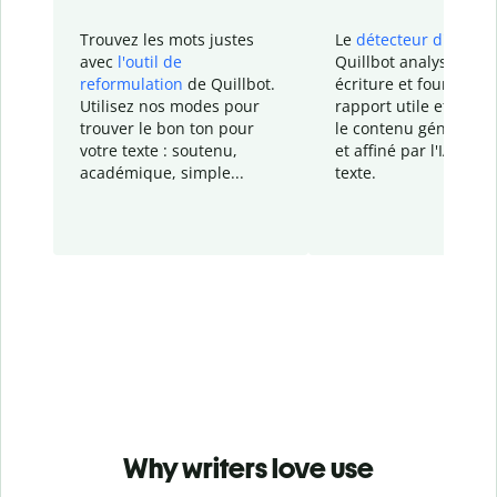
Trouvez les mots justes
Le
détecteur d'IA
de
avec
l'outil de
Quillbot analyse votr
reformulation
de Quillbot.
écriture et fournit un
Utilisez nos modes pour
rapport
utile et détail
trouver le bon ton pour
le contenu généré
par
votre texte : soutenu,
et affiné par l'IA dans
académique, simple...
texte.
Why writers love use