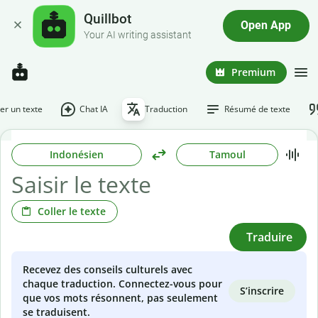
Quillbot
Open App
Your AI writing assistant
Premium
r un texte
Chat IA
Traduction
Résumé de texte
Indonésien
Tamoul
Coller le texte
Traduire
Recevez des conseils culturels avec
chaque traduction. Connectez-vous pour
S’inscrire
que vos mots résonnent, pas seulement
se traduisent.