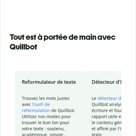
Tout est à portée de main avec
Quillbot
Reformulateur de texte
Détecteur d'IA
Trouvez les mots justes
Le
détecteur d'IA
de
avec
l'outil de
Quillbot analyse votr
reformulation
de Quillbot.
écriture et fournit un
Utilisez nos modes pour
rapport
utile et détail
trouver le bon ton pour
le contenu généré
par
votre texte : soutenu,
et affiné par l'IA dans
académique, simple...
texte.