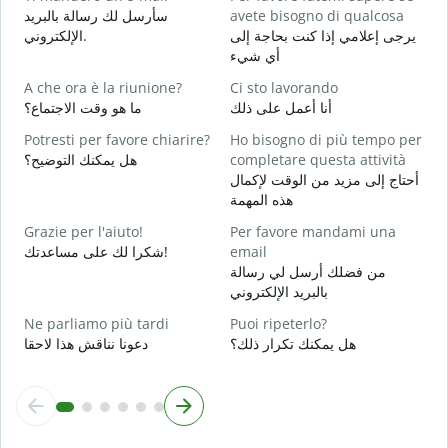
سأرسل لك رسالة بالبريد
avete bisogno di qualcosa
P
يرجى إعلامي إذا كنت بحاجة إلى
الإلكتروني.
ة
أي شيء
S
A che ora è la riunione?
Ci sto lavorando
ا
أنا أعمل على ذلك
ما هو وقت الاجتماع؟
A
Potresti per favore chiarire?
Ho bisogno di più tempo per
ة
هل يمكنك التوضيح؟
completare questa attività
أحتاج إلى مزيد من الوقت لإكمال
D
هذه المهمة
v
؟
Grazie per l'aiuto!
Per favore mandami una
شكرا لك على مساعدتك!
email
من فضلك أرسل لي رسالة
بالبريد الإلكتروني
Ne parliamo più tardi
Puoi ripeterlo?
هل يمكنك تكرار ذلك؟
دعونا نناقش هذا لاحقا