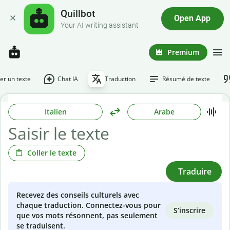
Quillbot
Open App
Your AI writing assistant
Premium
r un texte
Chat IA
Traduction
Résumé de texte
Italien
Arabe
Coller le texte
Traduire
Recevez des conseils culturels avec
chaque traduction. Connectez-vous pour
S’inscrire
que vos mots résonnent, pas seulement
se traduisent.