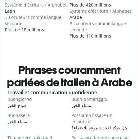
Système d'écriture / Alphabet
Plus de 420 millions
Latin
Système d'écriture / Alphabet
# Locuteurs comme langue
Arabe
seconde
# Locuteurs comme langue
Plus de 18 millions
seconde
Plus de 110 millions
Phrases couramment
parlées de Italien à Arabe
Slide 1 of 6
Travail et communication quotidienne
S
Buongiorno
Buon pomeriggio
C
ا
مساء الخير
صباح الخير
Buonasera
Possiamo fissare un
M
مساء الخير
incontro?
و
هل يمكننا تحديد موعد للاجتماع؟
B
Ti manderò un'e-mail
Per favore fatemi sapere se
ر