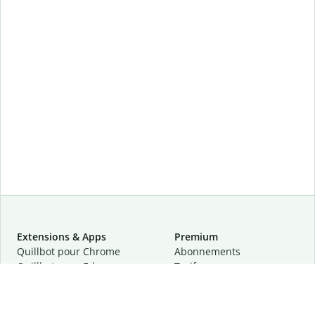
Extensions & Apps
Premium
Quillbot pour Chrome
Abonnements
Quillbot pour Edge
Tarifs
Quillbot pour Safari
Pour les entreprises
Quillbot pour Android
Affiliation
Quillbot
pour
iOS
Demander une démo