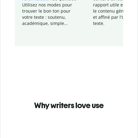
Utilisez nos modes pour
rapport
utile et détail
trouver le bon ton pour
le contenu généré
par
votre texte : soutenu,
et affiné par l'IA dans
académique, simple...
texte.
Why writers love use