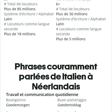
# Total de locuteurs
6+
Plus de 85 millions
# Total de locuteurs
Système d'écriture / Alphabet
Plus de 30 millions
Latin
Système d'écriture / Alphabet
# Locuteurs comme langue
Latin
seconde
# Locuteurs comme langue
Plus de 18 millions
seconde
Plus de 5 millions
Phrases couramment
parlées de Italien à
Néerlandais
Slide 1 of 6
Travail et communication quotidienne
S
Buongiorno
Buon pomeriggio
C
Goedemorgen
Goedemiddag
H