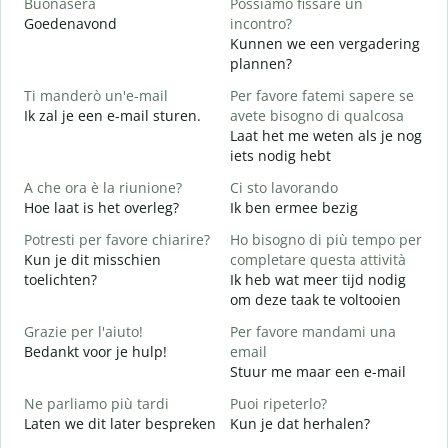
Buonasera
Possiamo fissare un
M
Goedenavond
incontro?
M
Kunnen we een vergadering
B
plannen?
G
Ti manderò un'e-mail
Per favore fatemi sapere se
Ik zal je een e-mail sturen.
avete bisogno di qualcosa
P
Laat het me weten als je nog
G
iets nodig hebt
S
A che ora è la riunione?
Ci sto lavorando
J
Hoe laat is het overleg?
Ik ben ermee bezig
A
Potresti per favore chiarire?
Ho bisogno di più tempo per
T
Kun je dit misschien
completare questa attività
toelichten?
Ik heb wat meer tijd nodig
D
om deze taak te voltooien
v
W
Grazie per l'aiuto!
Per favore mandami una
h
Bedankt voor je hulp!
email
Stuur me maar een e-mail
Ne parliamo più tardi
Puoi ripeterlo?
Laten we dit later bespreken
Kun je dat herhalen?