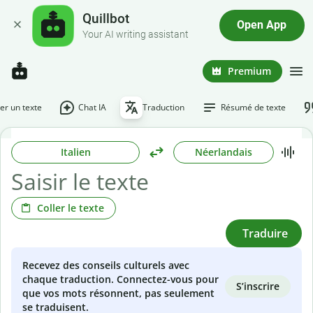
Quillbot
Open App
Your AI writing assistant
Premium
r un texte
Chat IA
Traduction
Résumé de texte
Italien
Néerlandais
Coller le texte
Traduire
Recevez des conseils culturels avec
chaque traduction. Connectez-vous pour
S’inscrire
que vos mots résonnent, pas seulement
se traduisent.