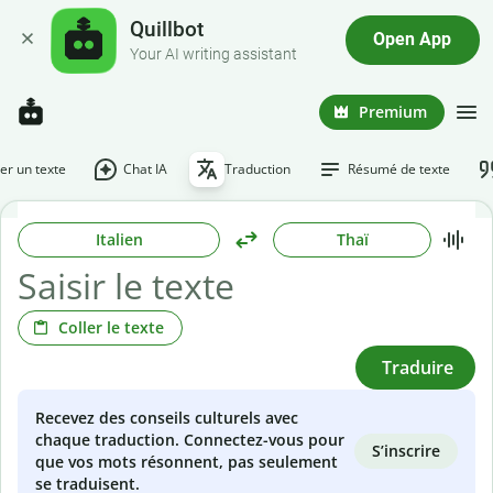
Quillbot
Open App
Your AI writing assistant
Premium
r un texte
Chat IA
Traduction
Résumé de texte
Italien
Thaï
Coller le texte
Traduire
Recevez des conseils culturels avec
chaque traduction. Connectez-vous pour
S’inscrire
que vos mots résonnent, pas seulement
se traduisent.