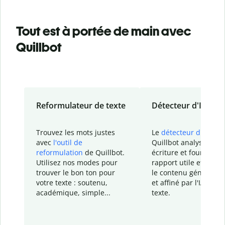
Tout est à portée de main avec
Quillbot
Reformulateur de texte
Détecteur d'IA
Trouvez les mots justes
Le
détecteur d'IA
de
avec
l'outil de
Quillbot analyse votr
reformulation
de Quillbot.
écriture et fournit un
Utilisez nos modes pour
rapport
utile et détail
trouver le bon ton pour
le contenu généré
par
votre texte : soutenu,
et affiné par l'IA dans
académique, simple...
texte.