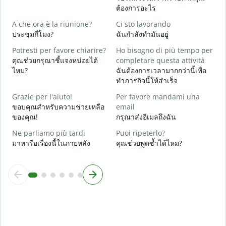
ต้องการอะไร
S
ใ
A che ora è la riunione?
Ci sto lavorando
ประชุมกี่โมง?
ฉันกำลังทำมันอยู่
A
ล
Potresti per favore chiarire?
Ho bisogno di più tempo per
คุณช่วยกรุณาชี้แจงหน่อยได้
completare questa attività
D
ไหม?
ฉันต้องการเวลามากกว่านี้เพื่อ
v
ทำภารกิจนี้ให้สำเร็จ
โ
Grazie per l'aiuto!
Per favore mandami una
ขอบคุณสำหรับความช่วยเหลือ
email
ของคุณ!
กรุณาส่งอีเมลถึงฉัน
Ne parliamo più tardi
Puoi ripeterlo?
มาหารือเรื่องนี้ในภายหลัง
คุณช่วยพูดซ้ำได้ไหม?