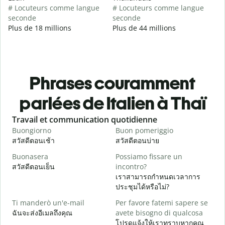
# Locuteurs comme langue
# Locuteurs comme langue
seconde
seconde
Plus de 18 millions
Plus de 44 millions
Phrases couramment
parlées de Italien à Thaï
Slide 1 of 6
Travail et communication quotidienne
S
Buongiorno
Buon pomeriggio
C
สวัสดีตอนเช้า
สวัสดีตอนบ่าย
ส
Buonasera
Possiamo fissare un
M
สวัสดีตอนเย็น
incontro?
ฉ
เราสามารถกำหนดเวลาการ
B
ประชุมได้หรือไม่?
ส
Ti manderò un'e-mail
Per favore fatemi sapere se
P
ฉันจะส่งอีเมลถึงคุณ
avete bisogno di qualcosa
ด
โปรดแจ้งให้เราทราบหากคุณ