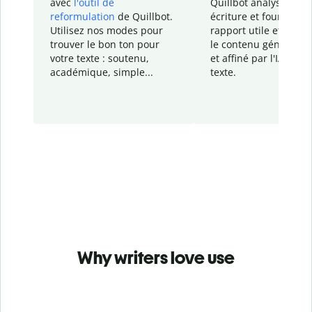
avec
l'outil de
Quillbot analyse votr
reformulation
de Quillbot.
écriture et fournit un
Utilisez nos modes pour
rapport
utile et détail
trouver le bon ton pour
le contenu généré
par
votre texte : soutenu,
et affiné par l'IA dans
académique, simple...
texte.
Why writers love use