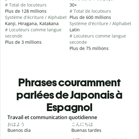
# Total de locuteurs
30+
Plus de 128 millions
# Total de locuteurs
Système d'écriture / Alphabet
Plus de 600 millions
Kanji, Hiragana, Katakana
Système d'écriture / Alphabet
# Locuteurs comme langue
Latin
seconde
# Locuteurs comme langue
Plus de 3 millions
seconde
Plus de 75 millions
Phrases couramment
parlées de Japonais à
Espagnol
Slide 1 of 6
Travail et communication quotidienne
S
おはよう
こんにちは
Buenos día
Buenas tardes
H