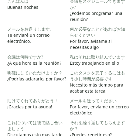
こんばんは
会議をスケジュールできます
Buenas noches
か?
M
¿Podemos programar una
reunión?
メールをお送りします。
何か必要なことがあればお知
B
Te enviaré un correo
らせください
n
electrónico.
Por favor, avísame si
necesitas algo
D
会議は何時ですか?
私はそれに取り組んでいます
¿A qué hora es la reunión?
Estoy trabajando en ello
S
明確にしていただけますか？
このタスクを完了するにはも
¿Podrías aclararlo, por favor?
う少し時間が必要です
A
Necesito más tiempo para
acabar esta tarea.
助けてくれてありがとう！
メールを送ってください
¿
¡Gracias por tu ayuda!
Por favor, envíame un correo
c
electrónico
これについては後で話し合い
それを繰り返してもらえます
ましょう
か？
Discutamos esto más tarde.
¿Puedes repetir eso?