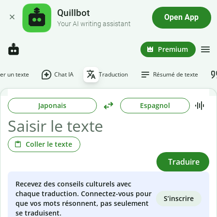
Quillbot
Open App
Your AI writing assistant
Premium
r un texte
Chat IA
Traduction
Résumé de texte
Japonais
Espagnol
Coller le texte
Traduire
Recevez des conseils culturels avec
chaque traduction. Connectez-vous pour
S’inscrire
que vos mots résonnent, pas seulement
se traduisent.