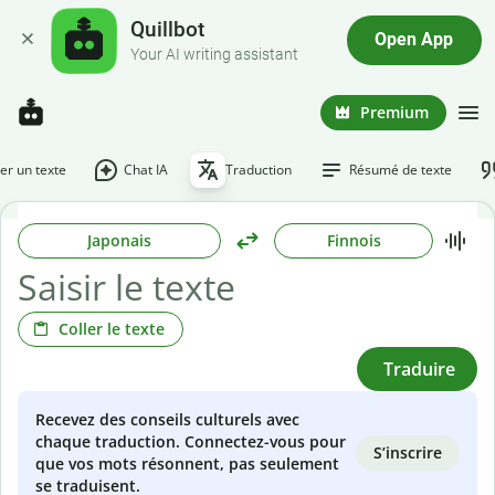
Quillbot
Open App
Your AI writing assistant
Premium
r un texte
Chat IA
Traduction
Résumé de texte
Japonais
Finnois
Coller le texte
Traduire
Recevez des conseils culturels avec
chaque traduction. Connectez-vous pour
S’inscrire
que vos mots résonnent, pas seulement
se traduisent.