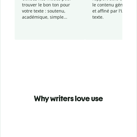
trouver le bon ton pour
le contenu généré
par
votre texte : soutenu,
et affiné par l'IA dans
académique, simple...
texte.
Why writers love use