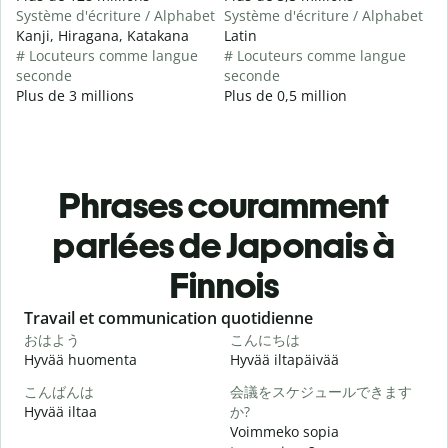
Système d'écriture / Alphabet
Système d'écriture / Alphabet
Kanji, Hiragana, Katakana
Latin
# Locuteurs comme langue
# Locuteurs comme langue
seconde
seconde
Plus de 3 millions
Plus de 0,5 million
Phrases couramment
parlées de Japonais à
Finnois
Slide 1 of 6
Travail et communication quotidienne
S
おはよう
こんにちは
Hyvää huomenta
Hyvää iltapäivää
H
こんばんは
会議をスケジュールできます
Hyvää iltaa
か?
N
Voimmeko sopia