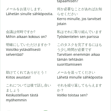
tapaamisen?
メールをお送りします。
何か必要なことがあればお知
H
Lähetän sinulle sähköpostia.
らせください
i
Kerro minulle, jos tarvitset
jotain
T
会議は何時ですか?
私はそれに取り組んでいます
Mihin aikaan kokous on?
Työskentelen sen parissa
K
明確にしていただけますか？
このタスクを完了するにはも
Voisitko ystävällisesti
う少し時間が必要です
H
selventää?
Tarvitsen enemmän aikaa
tämän tehtävän
suorittamiseen
M
助けてくれてありがとう！
メールを送ってください
Kiitos avustasi!
Lähetä minulle sähköpostia
これについては後で話し合い
それを繰り返してもらえます
ましょう
か？
Keskustellaan tästä
Voitko toistaa sen?
myöhemmin