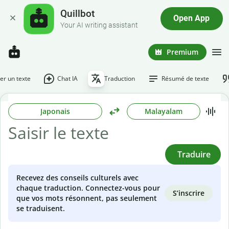
Quillbot
Open App
Your AI writing assistant
Premium
r un texte
Chat IA
Traduction
Résumé de texte
Japonais
Malayalam
Traduire
Recevez des conseils culturels avec
chaque traduction. Connectez-vous pour
S’inscrire
que vos mots résonnent, pas seulement
se traduisent.