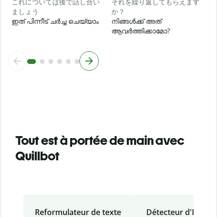
これについては後で話し合い
それを繰り返してもらえます
ましょう
か？
ഇത് പിന്നീട് ചർച്ച ചെയ്യാം
നിങ്ങൾക്ക് അത്
ആവർത്തിക്കാമോ?
Tout est à portée de main avec
Quillbot
Reformulateur de texte
Détecteur d'IA