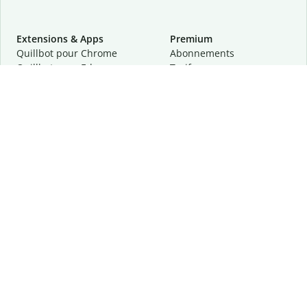
Extensions & Apps
Premium
Quillbot pour Chrome
Abonnements
Quillbot pour Edge
Tarifs
Quillbot pour Safari
Pour les entreprises
Quillbot pour Android
Affiliation
Quillbot
pour
iOS
Demander une démo
Quillbot pour Windows
Quillbot pour macOS
Quillbot pour Word
Outils
Entreprise
Outils de rédaction
À propos
Correction linguistique
Confidentialité
Citation et originalité
Carrière
Outils d'IA
Centre d'aide
Outils PDF
Contactez-nous
Outils d'image
Ressources
Autres outils
Outils PDF