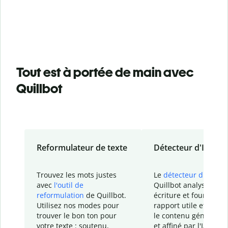
Tout est à portée de main avec
Quillbot
Reformulateur de texte
Détecteur d'IA
Trouvez les mots justes
Le
détecteur d'IA
de
avec
l'outil de
Quillbot analyse votr
reformulation
de Quillbot.
écriture et fournit un
Utilisez nos modes pour
rapport
utile et détail
trouver le bon ton pour
le contenu généré
par
votre texte : soutenu,
et affiné par l'IA dans