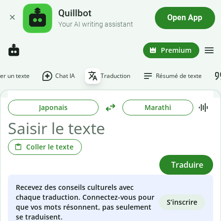
Quillbot
Open App
Your AI writing assistant
Premium
r un texte
Chat IA
Traduction
Résumé de texte
Japonais
Marathi
Coller le texte
Traduire
Recevez des conseils culturels avec
chaque traduction. Connectez-vous pour
S’inscrire
que vos mots résonnent, pas seulement
se traduisent.