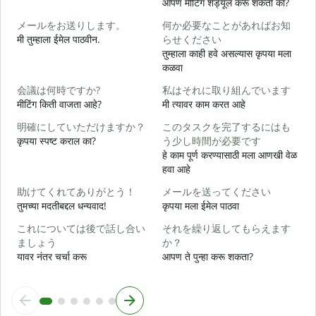
आपण मीटिंग शेड्यूल करू शकतो का?
メールをお送りします。
何か必要なことがあればお知
मी तुम्हाला ईमेल पाठवीन.
らせください
श
तुम्हाला काही हवे असल्यास कृपया मला
कळवा
त
会議は何時ですか?
私はそれに取り組んでいます
मीटिंग किती वाजता आहे?
मी त्यावर काम करत आहे
ह
明確にしていただけますか？
このタスクを完了するにはも
कृपया स्पष्ट कराल का?
う少し時間が必要です
न
हे काम पूर्ण करण्यासाठी मला आणखी वेळ
हवा आहे
助けてくれてありがとう！
メールを送ってください
स
तुमच्या मदतीबद्दल धन्यवाद!
कृपया मला ईमेल पाठवा
これについては後で話し合い
それを繰り返してもらえます
ましょう
か？
यावर नंतर चर्चा करू
आपण ते पुन्हा करू शकता?