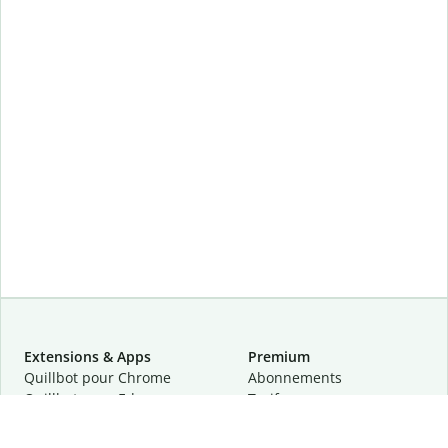
Extensions & Apps
Premium
Quillbot pour Chrome
Abonnements
Quillbot pour Edge
Tarifs
Quillbot pour Safari
Pour les entreprises
Quillbot pour Android
Affiliation