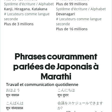
Système d'écriture / Alphabet
Plus de 99 millions
Kanji, Hiragana, Katakana
Système d'écriture / Alphabet
# Locuteurs comme langue
Devanagari
seconde
# Locuteurs comme langue
Plus de 3 millions
seconde
Plus de 16 millions
Phrases couramment
parlées de Japonais à
Marathi
Slide 1 of 6
Travail et communication quotidienne
S
おはよう
こんにちは
शुभ सकाळ
शुभ दुपार
न
こんばんは
会議をスケジュールできます
शुभ संध्याकाळ
か?
म