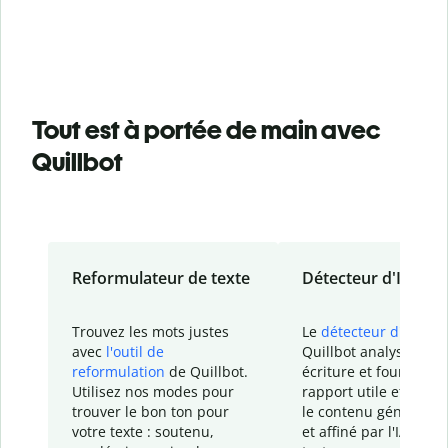
Tout est à portée de main avec
Quillbot
Reformulateur de texte
Détecteur d'IA
Trouvez les mots justes
Le
détecteur d'IA
de
avec
l'outil de
Quillbot analyse votr
reformulation
de Quillbot.
écriture et fournit un
Utilisez nos modes pour
rapport
utile et détail
trouver le bon ton pour
le contenu généré
par
votre texte : soutenu,
et affiné par l'IA dans