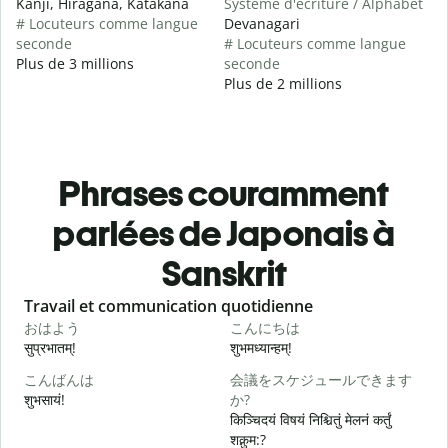
Kanji, Hiragana, Katakana
Système d'écriture / Alphabet
# Locuteurs comme langue
Devanagari
seconde
# Locuteurs comme langue
Plus de 3 millions
seconde
Plus de 2 millions
Phrases couramment
parlées de Japonais à
Sanskrit
Slide 1 of 6
Travail et communication quotidienne
S
おはよう
こんにちは
सुप्रभातम्!
शुभमध्यान्हम्!
न
こんばんは
会議をスケジュールできます
शुभसायं!
か?
म
किञ्चिदयं विषयं निश्चितुं मेलनं कर्तुं
शक्नुम:?