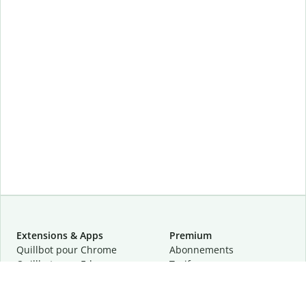
Extensions & Apps
Premium
Quillbot pour Chrome
Abonnements
Quillbot pour Edge
Tarifs
Quillbot pour Safari
Pour les entreprises
Quillbot pour Android
Affiliation