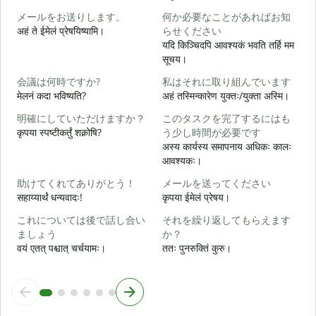
メールをお送りします。
何か必要なことがあればお知
अहं ते ईमेलं प्रेषयिष्यामि।
らせください
स
यदि किञ्चिदपि आवश्यकं भवति तर्हि मम
सूचय।
स
会議は何時ですか?
私はそれに取り組んでいます
मेलनं कदा भविष्यति?
अहं तस्मिन्कारेण युक्तः/युक्ता अस्मि।
आ
明確にしていただけますか？
このタスクを完了するにはも
कृपया स्पष्टीकर्तुं शक्नोषि?
う少し時間が必要です
श
अस्य कार्यस्य समापनाय अधिकः कालः
आवश्यकः।
助けてくれてありがとう！
メールを送ってください
न
सहाय्यार्थं धन्यवादः!
कृपया ईमेलं प्रेषय।
これについては後で話し合い
それを繰り返してもらえます
ましょう
か？
वयं एतत् पश्चात् चर्चयामः।
ततः पुनरुक्तिं कुरु।