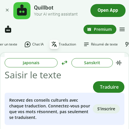
Quillbot
Open App
Your AI writing assistant
Premium
r un texte
Chat IA
Traduction
Résumé de texte
Japonais
Sanskrit
Traduire
Recevez des conseils culturels avec
chaque traduction. Connectez-vous pour
S’inscrire
que vos mots résonnent, pas seulement
se traduisent.