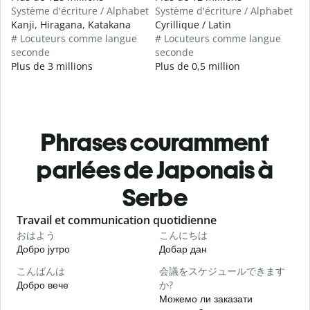
Système d'écriture / Alphabet
Système d'écriture / Alphabet
Kanji, Hiragana, Katakana
Cyrillique / Latin
# Locuteurs comme langue
# Locuteurs comme langue
seconde
seconde
Plus de 3 millions
Plus de 0,5 million
Phrases couramment
parlées de Japonais à
Serbe
Slide 1 of 6
Travail et communication quotidienne
S
おはよう
こんにちは
Добро јутро
Добар дан
З
こんばんは
会議をスケジュールできます
Добро вече
か?
З
Можемо ли заказати