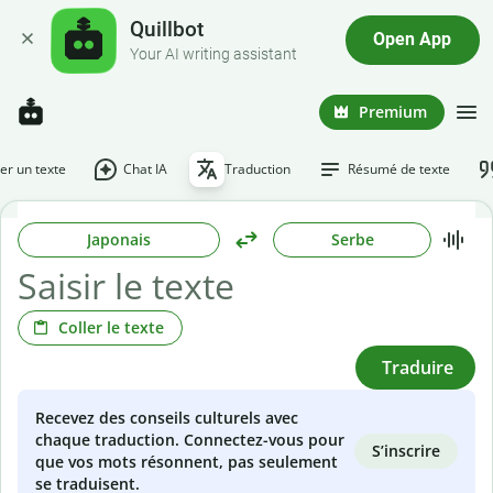
Quillbot
Open App
Your AI writing assistant
Premium
r un texte
Chat IA
Traduction
Résumé de texte
Japonais
Serbe
Coller le texte
Traduire
Recevez des conseils culturels avec
chaque traduction. Connectez-vous pour
S’inscrire
que vos mots résonnent, pas seulement
se traduisent.