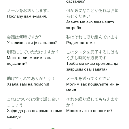
састанак?
メールをお送りします。
何か必要なことがあればお知
Д
Послаћу вам е-маил.
らせください
Јавите ми ако вам нешто
Н
затреба
会議は何時ですか?
私はそれに取り組んでいます
Д
У колико сати је састанак?
Радим на томе
明確にしていただけますか？
このタスクを完了するにはも
Можете ли, молим вас,
う少し時間が必要です
појаснити?
Треба ми више времена да
завршим овај задатак
助けてくれてありがとう！
メールを送ってください
Г
Хвала вам на помоћи!
Молим вас пошаљите ми е-
маил
これについては後で話し合い
それを繰り返してもらえます
ましょう
か？
Хајде да разговарамо о томе
Можете ли то поновити?
касније