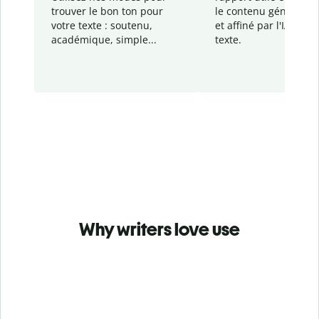
trouver le bon ton pour
le contenu généré
par
votre texte : soutenu,
et affiné par l'IA dans
académique, simple...
texte.
Why writers love use