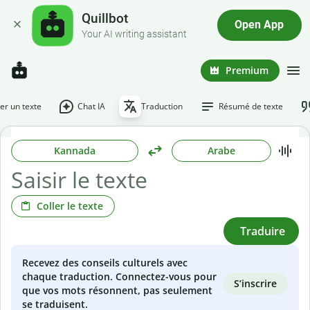
Quillbot
Open App
Your AI writing assistant
Premium
r un texte
Chat IA
Traduction
Résumé de texte
Kannada
Arabe
Coller le texte
Traduire
Recevez des conseils culturels avec
chaque traduction. Connectez-vous pour
S’inscrire
que vos mots résonnent, pas seulement
se traduisent.