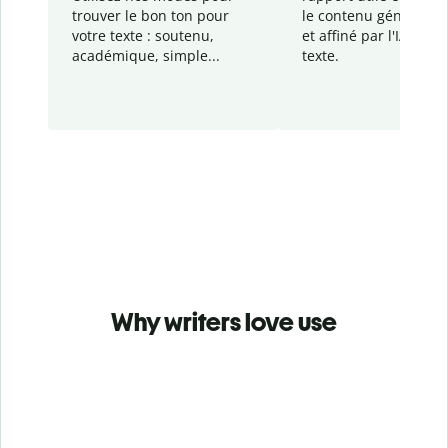
trouver le bon ton pour
le contenu généré
par
votre texte : soutenu,
et affiné par l'IA dans
académique, simple...
texte.
Why writers love use