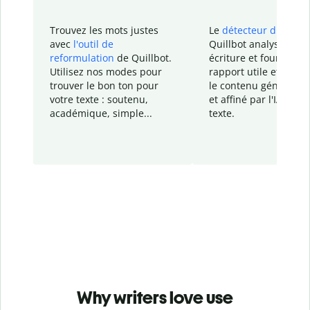
Trouvez les mots justes
Le
détecteur d'IA
de
avec
l'outil de
Quillbot analyse votr
reformulation
de Quillbot.
écriture et fournit un
Utilisez nos modes pour
rapport
utile et détail
trouver le bon ton pour
le contenu généré
par
votre texte : soutenu,
et affiné par l'IA dans
académique, simple...
texte.
Why writers love use