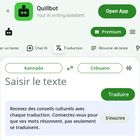
Quillbot
Open App
Your AI writing assistant
Premium
r un texte
Chat IA
Traduction
Résumé de texte
Kannada
Cebuano
Traduire
Recevez des conseils culturels avec
chaque traduction. Connectez-vous pour
S’inscrire
que vos mots résonnent, pas seulement
se traduisent.