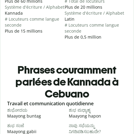
Plus de 60 millions
# Total de locuteurs
Système d'écriture / Alphabet
Plus de 20 millions
Kannada
Système d'écriture / Alphabet
# Locuteurs comme langue
Latin
seconde
# Locuteurs comme langue
Plus de 15 millions
seconde
Plus de 0,5 million
Phrases couramment
parlées de Kannada à
Cebuano
Slide 1 of 6
Travail et communication quotidienne
S
ಶುಭೋದಯ
ಶುಭ ಮಧ್ಯಾಹ್ನ
Maayong buntag
Maayong hapon
H
ಶುಭ ಸಂಜೆ
ನಾವು ಸಭೆಯನ್ನು
ನ
Maayong gabii
ನಿಗದಿಪಡಿಸಬಹುದೇ?
A