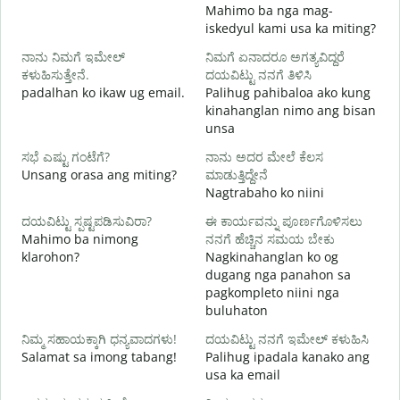
Mahimo ba nga mag-
iskedyul kami usa ka miting?
M
ನಾನು ನಿಮಗೆ ಇಮೇಲ್
ನಿಮಗೆ ಏನಾದರೂ ಅಗತ್ಯವಿದ್ದರೆ
g
ಕಳುಹಿಸುತ್ತೇನೆ.
ದಯವಿಟ್ಟು ನನಗೆ ತಿಳಿಸಿ
ನ
padalhan ko ikaw ug email.
Palihug pahibaloa ako kung
G
kinahanglan nimo ang bisan
unsa
ಹ
O
ಸಭೆ ಎಷ್ಟು ಗಂಟೆಗೆ?
ನಾನು ಅದರ ಮೇಲೆ ಕೆಲಸ
Unsang orasa ang miting?
ಮಾಡುತ್ತಿದ್ದೇನೆ
Nagtrabaho ko niini
ದಯವಿಟ್ಟು ಸ್ಪಷ್ಟಪಡಿಸುವಿರಾ?
ಈ ಕಾರ್ಯವನ್ನು ಪೂರ್ಣಗೊಳಿಸಲು
Mahimo ba nimong
ನನಗೆ ಹೆಚ್ಚಿನ ಸಮಯ ಬೇಕು
klarohon?
Nagkinahanglan ko og
ಹ
dugang nga panahon sa
A
pagkompleto niini nga
h
buluhaton
ನಿಮ್ಮ ಸಹಾಯಕ್ಕಾಗಿ ಧನ್ಯವಾದಗಳು!
ದಯವಿಟ್ಟು ನನಗೆ ಇಮೇಲ್ ಕಳುಹಿಸಿ
Salamat sa imong tabang!
Palihug ipadala kanako ang
usa ka email