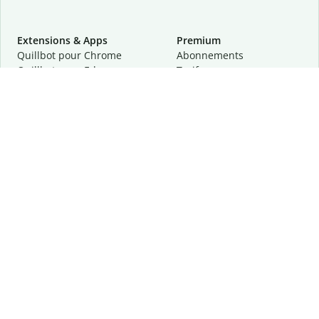
Extensions & Apps
Premium
Quillbot pour Chrome
Abonnements
Quillbot pour Edge
Tarifs
Quillbot pour Safari
Pour les entreprises
Quillbot pour Android
Affiliation
Quillbot
pour
iOS
Demander une démo
Quillbot pour Windows
Quillbot pour macOS
Quillbot pour Word
Outils
Entreprise
Outils de rédaction
À propos
Correction linguistique
Confidentialité
Citation et originalité
Carrière
Outils d'IA
Centre d'aide
Outils PDF
Contactez-nous
Outils d'image
Ressources
Autres outils
Outils PDF