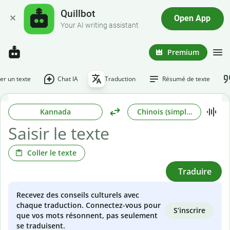
Quillbot
Open App
Your AI writing assistant
Premium
r un texte
Chat IA
Traduction
Résumé de texte
Kannada
Chinois (simplifié)
Coller le texte
Traduire
Recevez des conseils culturels avec
chaque traduction. Connectez-vous pour
S’inscrire
que vos mots résonnent, pas seulement
se traduisent.