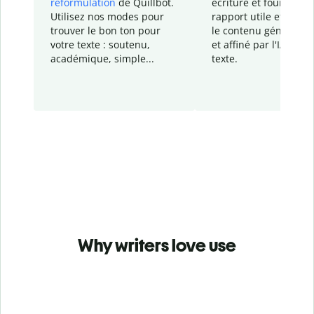
reformulation
de Quillbot.
écriture et fournit un
Utilisez nos modes pour
rapport
utile et détail
trouver le bon ton pour
le contenu généré
par
votre texte : soutenu,
et affiné par l'IA dans
académique, simple...
texte.
Why writers love use