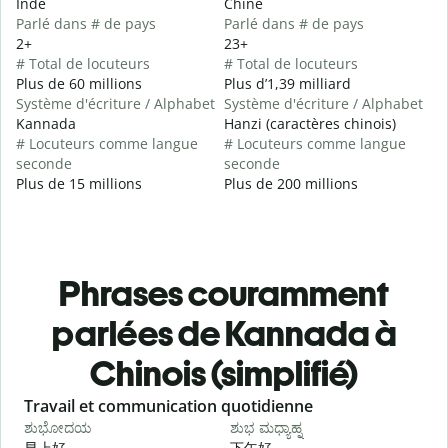
Inde
Chine
Parlé dans # de pays
Parlé dans # de pays
2+
23+
# Total de locuteurs
# Total de locuteurs
Plus de 60 millions
Plus d’1,39 milliard
Système d'écriture / Alphabet
Système d'écriture / Alphabet
Kannada
Hanzi (caractères chinois)
# Locuteurs comme langue
# Locuteurs comme langue
seconde
seconde
Plus de 15 millions
Plus de 200 millions
Phrases couramment
parlées de Kannada à
Chinois (simplifié)
Slide 1 of 6
Travail et communication quotidienne
S
ಶುಭೋದಯ
ಶುಭ ಮಧ್ಯಾಹ್ನ
早上好
下午好