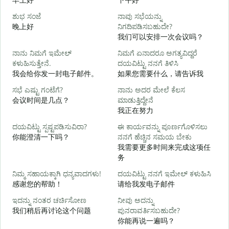
ಶುಭ ಸಂಜೆ
ನಾವು ಸಭೆಯನ್ನು
ನ
晚上好
ನಿಗದಿಪಡಿಸಬಹುದೇ?
我们可以安排一次会议吗？
ನಾನು ನಿಮಗೆ ಇಮೇಲ್
ನಿಮಗೆ ಏನಾದರೂ ಅಗತ್ಯವಿದ್ದರೆ
ಕಳುಹಿಸುತ್ತೇನೆ.
ದಯವಿಟ್ಟು ನನಗೆ ತಿಳಿಸಿ
ನ
我会给你发一封电子邮件。
如果您需要什么，请告诉我
ಸಭೆ ಎಷ್ಟು ಗಂಟೆಗೆ?
ನಾನು ಅದರ ಮೇಲೆ ಕೆಲಸ
ಹ
会议时间是几点？
ಮಾಡುತ್ತಿದ್ದೇನೆ
我正在努力
ದಯವಿಟ್ಟು ಸ್ಪಷ್ಟಪಡಿಸುವಿರಾ?
ಈ ಕಾರ್ಯವನ್ನು ಪೂರ್ಣಗೊಳಿಸಲು
你能澄清一下吗？
ನನಗೆ ಹೆಚ್ಚಿನ ಸಮಯ ಬೇಕು
我需要更多时间来完成这项任
务
ಹ
ನಿಮ್ಮ ಸಹಾಯಕ್ಕಾಗಿ ಧನ್ಯವಾದಗಳು!
ದಯವಿಟ್ಟು ನನಗೆ ಇಮೇಲ್ ಕಳುಹಿಸಿ
感谢您的帮助！
请给我发电子邮件
ಇದನ್ನು ನಂತರ ಚರ್ಚಿಸೋಣ
ನೀವು ಅದನ್ನು
我们稍后再讨论这个问题
ಪುನರಾವರ್ತಿಸಬಹುದೇ?
你能再说一遍吗？