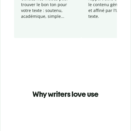
trouver le bon ton pour
le contenu généré
par
votre texte : soutenu,
et affiné par l'IA dans
académique, simple...
texte.
Why writers love use