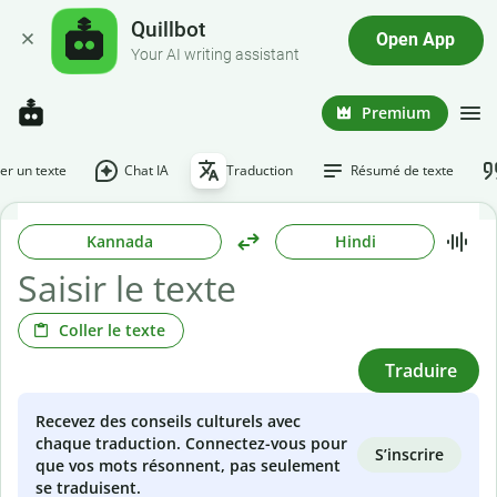
Quillbot
Open App
Your AI writing assistant
Premium
r un texte
Chat IA
Traduction
Résumé de texte
Kannada
Hindi
Coller le texte
Traduire
Recevez des conseils culturels avec
chaque traduction. Connectez-vous pour
S’inscrire
que vos mots résonnent, pas seulement
se traduisent.