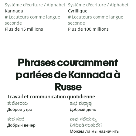
Système d'écriture / Alphabet
Système d'écriture / Alphabet
Kannada
Cyrillique
# Locuteurs comme langue
# Locuteurs comme langue
seconde
seconde
Plus de 15 millions
Plus de 100 millions
Phrases couramment
parlées de Kannada à
Russe
Slide 1 of 6
Travail et communication quotidienne
S
ಶುಭೋದಯ
ಶುಭ ಮಧ್ಯಾಹ್ನ
Доброе утро
Добрый день
П
ಶುಭ ಸಂಜೆ
ನಾವು ಸಭೆಯನ್ನು
ನ
Добрый вечер
ನಿಗದಿಪಡಿಸಬಹುದೇ?
М
Можем ли мы назначить