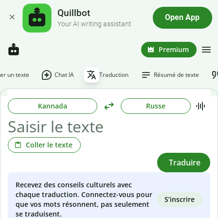
Quillbot
Open App
Your AI writing assistant
Premium
r un texte
Chat IA
Traduction
Résumé de texte
Kannada
Russe
Coller le texte
Traduire
Recevez des conseils culturels avec
chaque traduction. Connectez-vous pour
S’inscrire
que vos mots résonnent, pas seulement
se traduisent.