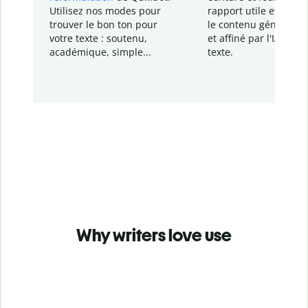
Utilisez nos modes pour
rapport
utile et détail
trouver le bon ton pour
le contenu généré
par
votre texte : soutenu,
et affiné par l'IA dans
académique, simple...
texte.
Why writers love use