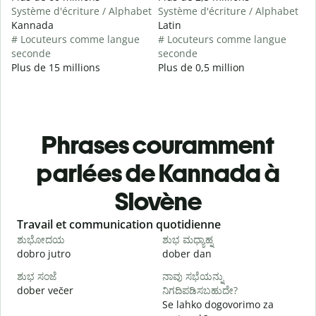
Système d'écriture / Alphabet
Système d'écriture / Alphabet
Kannada
Latin
# Locuteurs comme langue
# Locuteurs comme langue
seconde
seconde
Plus de 15 millions
Plus de 0,5 million
Phrases couramment
parlées de Kannada à
Slovène
Slide 1 of 6
Travail et communication quotidienne
S
ಶುಭೋದಯ
ಶುಭ ಮಧ್ಯಾಹ್ನ
dobro jutro
dober dan
Ž
ಶುಭ ಸಂಜೆ
ನಾವು ಸಭೆಯನ್ನು
ನ
dober večer
ನಿಗದಿಪಡಿಸಬಹುದೇ?
m
Se lahko dogovorimo za