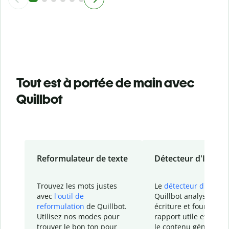
Tout est à portée de main avec
Quillbot
Reformulateur de texte
Détecteur d'IA
Trouvez les mots justes
Le
détecteur d'IA
de
avec
l'outil de
Quillbot analyse votr
reformulation
de Quillbot.
écriture et fournit un
Utilisez nos modes pour
rapport
utile et détail
trouver le bon ton pour
le contenu généré
par