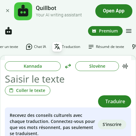
Quillbot
Open App
Your AI writing assistant
Premium
r un texte
Chat IA
Traduction
Résumé de texte
Kannada
Slovène
Coller le texte
Traduire
Recevez des conseils culturels avec
chaque traduction. Connectez-vous pour
S’inscrire
que vos mots résonnent, pas seulement
se traduisent.