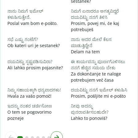
sestanek?
D
ನಾನು ನಿಮಗೆ ಇಮೇಲ್
ನಿಮಗೆ ಏನಾದರೂ ಅಗತ್ಯವಿದ್ದರೆ
ನ
ಕಳುಹಿಸುತ್ತೇನೆ.
ದಯವಿಟ್ಟು ನನಗೆ ತಿಳಿಸಿ
V
Poslal vam bom e-pošto.
Prosim, povej mi, če kaj
potrebuješ
ಹ
d
ಸಭೆ ಎಷ್ಟು ಗಂಟೆಗೆ?
ನಾನು ಅದರ ಮೇಲೆ ಕೆಲಸ
Ob kateri uri je sestanek?
ಮಾಡುತ್ತಿದ್ದೇನೆ
Delam na tem
A
ದಯವಿಟ್ಟು ಸ್ಪಷ್ಟಪಡಿಸುವಿರಾ?
ಈ ಕಾರ್ಯವನ್ನು ಪೂರ್ಣಗೊಳಿಸಲು
Ali lahko prosim pojasnite?
ನನಗೆ ಹೆಚ್ಚಿನ ಸಮಯ ಬೇಕು
ಹ
Za dokončanje te naloge
K
potrebujem več časa
ನಿಮ್ಮ ಸಹಾಯಕ್ಕಾಗಿ ಧನ್ಯವಾದಗಳು!
ದಯವಿಟ್ಟು ನನಗೆ ಇಮೇಲ್ ಕಳುಹಿಸಿ
Hvala za vašo pomoč!
Prosim, pošljite mi e-pošto
ಇದನ್ನು ನಂತರ ಚರ್ಚಿಸೋಣ
ನೀವು ಅದನ್ನು
O tem se pogovorimo
ಪುನರಾವರ್ತಿಸಬಹುದೇ?
pozneje
Lahko to ponoviš?