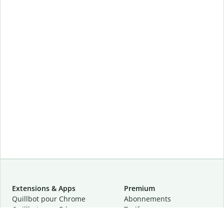
Extensions & Apps
Premium
Quillbot pour Chrome
Abonnements
Quillbot pour Edge
Tarifs
Quillbot pour Safari
Pour les entreprises