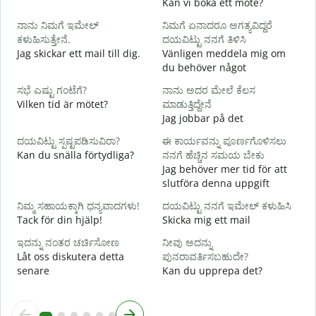
Kan vi boka ett möte?
ನಾನು ನಿಮಗೆ ಇಮೇಲ್
ನಿಮಗೆ ಏನಾದರೂ ಅಗತ್ಯವಿದ್ದರೆ
G
ಕಳುಹಿಸುತ್ತೇನೆ.
ದಯವಿಟ್ಟು ನನಗೆ ತಿಳಿಸಿ
ನ
Jag skickar ett mail till dig.
Vänligen meddela mig om
D
du behöver något
ಹ
ಸಭೆ ಎಷ್ಟು ಗಂಟೆಗೆ?
ನಾನು ಅದರ ಮೇಲೆ ಕೆಲಸ
J
Vilken tid är mötet?
ಮಾಡುತ್ತಿದ್ದೇನೆ
Jag jobbar på det
A
ದಯವಿಟ್ಟು ಸ್ಪಷ್ಟಪಡಿಸುವಿರಾ?
ಈ ಕಾರ್ಯವನ್ನು ಪೂರ್ಣಗೊಳಿಸಲು
Kan du snälla förtydliga?
ನನಗೆ ಹೆಚ್ಚಿನ ಸಮಯ ಬೇಕು
Jag behöver mer tid för att
ಹ
slutföra denna uppgift
V
ನಿಮ್ಮ ಸಹಾಯಕ್ಕಾಗಿ ಧನ್ಯವಾದಗಳು!
ದಯವಿಟ್ಟು ನನಗೆ ಇಮೇಲ್ ಕಳುಹಿಸಿ
Tack för din hjälp!
Skicka mig ett mail
ಇದನ್ನು ನಂತರ ಚರ್ಚಿಸೋಣ
ನೀವು ಅದನ್ನು
Låt oss diskutera detta
ಪುನರಾವರ್ತಿಸಬಹುದೇ?
senare
Kan du upprepa det?