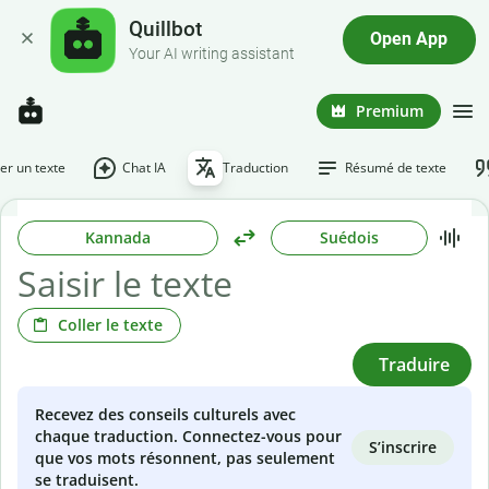
Quillbot
Open App
Your AI writing assistant
Premium
r un texte
Chat IA
Traduction
Résumé de texte
Kannada
Suédois
Coller le texte
Traduire
Recevez des conseils culturels avec
chaque traduction. Connectez-vous pour
S’inscrire
que vos mots résonnent, pas seulement
se traduisent.