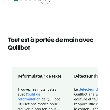
Tout est à portée de main avec
Quillbot
Reformulateur de texte
Détecteur d'IA
Trouvez les mots justes
Le
détecteur d'IA
de
avec
l'outil de
Quillbot analyse votr
reformulation
de Quillbot.
écriture et fournit un
Utilisez nos modes pour
rapport
utile et détail
trouver le bon ton pour
le contenu généré
par