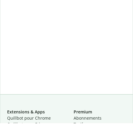
Extensions & Apps
Premium
Quillbot pour Chrome
Abonnements
Quillbot pour Edge
Tarifs
Quillbot pour Safari
Pour les entreprises