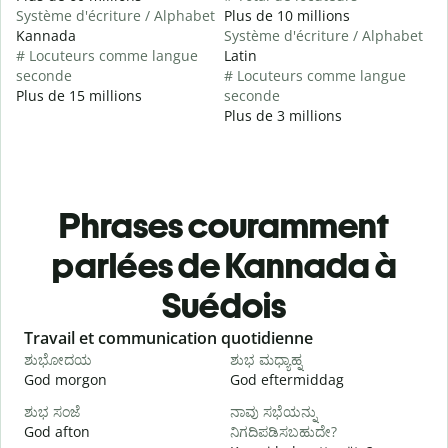
Système d'écriture / Alphabet
Plus de 10 millions
Kannada
Système d'écriture / Alphabet
# Locuteurs comme langue
Latin
seconde
# Locuteurs comme langue
Plus de 15 millions
seconde
Plus de 3 millions
Phrases couramment
parlées de Kannada à
Suédois
Slide 1 of 6
Travail et communication quotidienne
S
ಶುಭೋದಯ
ಶುಭ ಮಧ್ಯಾಹ್ನ
God morgon
God eftermiddag
H
ಶುಭ ಸಂಜೆ
ನಾವು ಸಭೆಯನ್ನು
ನ
God afton
ನಿಗದಿಪಡಿಸಬಹುದೇ?
J