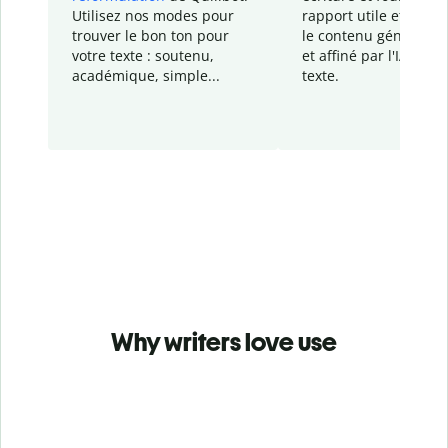
Utilisez nos modes pour
rapport
utile et détail
trouver le bon ton pour
le contenu généré
par
votre texte : soutenu,
et affiné par l'IA dans
académique, simple...
texte.
Why writers love use