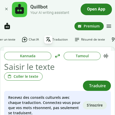
Quillbot
Open App
Your AI writing assistant
Premium
r un texte
Chat IA
Traduction
Résumé de texte
Kannada
Tamoul
Coller le texte
Traduire
Recevez des conseils culturels avec
chaque traduction. Connectez-vous pour
S’inscrire
que vos mots résonnent, pas seulement
se traduisent.